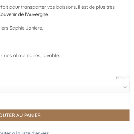
rfait pour transporter vos boissons, il est de plus très
souvenir de l’Auvergne
.
liers Sophie Janière.
normes alimentaires, lavable.
EFFACER
OUTER AU PANIER
outer à la liste d’envies