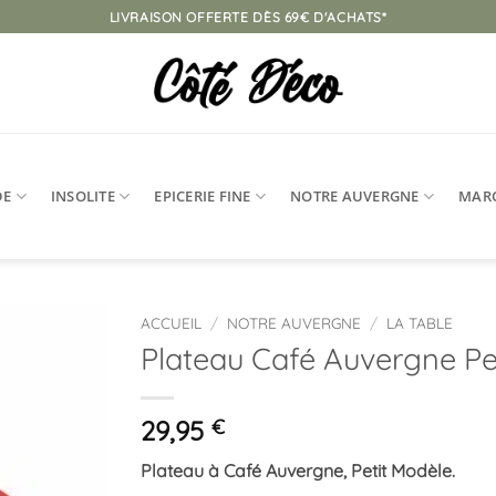
LIVRAISON OFFERTE DÈS 69€ D'ACHATS*
DE
INSOLITE
EPICERIE FINE
NOTRE AUVERGNE
MAR
ACCUEIL
/
NOTRE AUVERGNE
/
LA TABLE
Plateau Café Auvergne Pe
Ajouter
à la
liste
29,95
€
d’envies
Plateau à Café Auvergne, Petit Modèle.