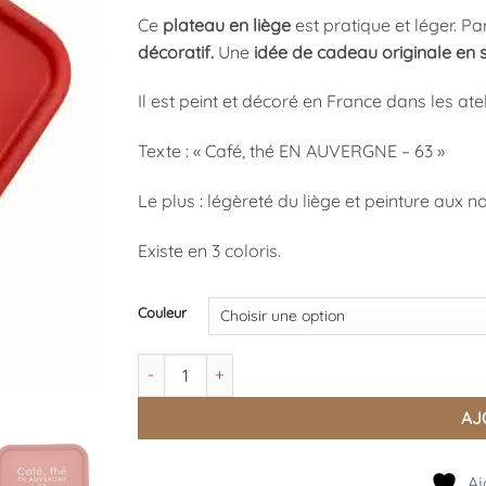
Ce
plateau en liège
est pratique et léger. Pa
décoratif
.
Une
idée de cadeau originale en 
Il est peint et décoré en France dans les ate
Texte : « Café, thé EN AUVERGNE – 63 »
Le plus : légèreté du liège et peinture aux 
Existe en 3 coloris.
Couleur
quantité de Plateau Café Auvergne Petit Modèle
AJ
Aj