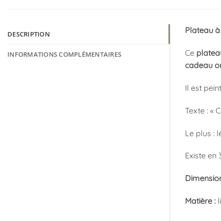
Plateau à
DESCRIPTION
Ce
platea
INFORMATIONS COMPLÉMENTAIRES
cadeau or
Il est pei
Texte : «
Le plus : 
Existe en 3
Dimension
Matière :
l