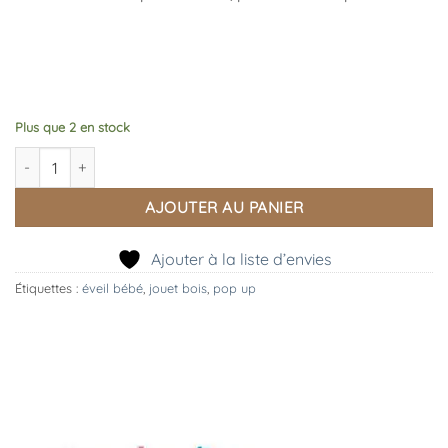
Plus que 2 en stock
quantité de Pop Up, Après la Pluie, Moulin Roty
AJOUTER AU PANIER
Ajouter à la liste d’envies
Étiquettes :
éveil bébé
,
jouet bois
,
pop up