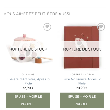
VOUS AIMEREZ PEUT-ÊTRE AUSSI…
Ajouter
Ajouter
à la
à la
liste
liste
d’envies
d’envies
RUPTURE DE STOCK
RUPTURE DE STOCK
0-12 MOIS
COFFRET CADEAU
Théière d’Activités, Après la
Livre Naissance Aprés La
Pluie
Pluie
32,90
€
24,90
€
ÉPUISÉ – VOIR LE
ÉPUISÉ – VOIR LE
PRODUIT
PRODUIT