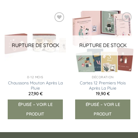
Ajouter
Ajouter
à la
à la
liste
liste
d’envies
d’envies
RUPTURE DE STOCK
RUPTURE DE STOCK
0-12 MOIS
DÉCORATION
Chaussons Mouton Après La
Cartes 12 Premiers Mois
Pluie
Après La Pluie
27,90
€
19,90
€
ÉPUISÉ – VOIR LE
ÉPUISÉ – VOIR LE
PRODUIT
PRODUIT