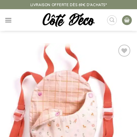
Passer
LIVRAISON OFFERTE DÈS 69€ D'ACHATS*
au
contenu
Ajouter
à la
liste
d’envies