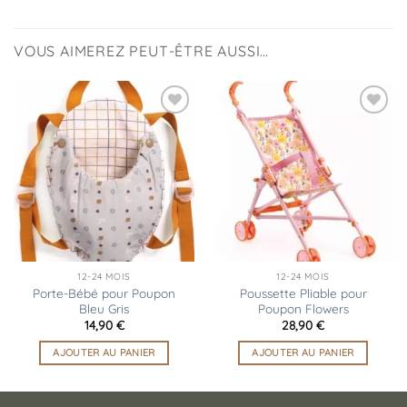
VOUS AIMEREZ PEUT-ÊTRE AUSSI…
Ajouter
Ajouter
à la
à la
liste
liste
d’envies
d’envies
12-24 MOIS
12-24 MOIS
Porte-Bébé pour Poupon
Poussette Pliable pour
Bleu Gris
Poupon Flowers
14,90
€
28,90
€
AJOUTER AU PANIER
AJOUTER AU PANIER