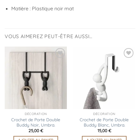
Matière : Plastique noir mat
VOUS AIMEREZ PEUT-ÊTRE AUSSI…
Ajouter
Ajouter
à la
à la
liste
liste
d’envies
d’envies
DÉCORATION
DÉCORATION
Crochet de Porte Double
Crochet de Porte Double
Buddy Noir, Umbra.
Buddy Blanc, Umbra.
25,00
€
15,00
€