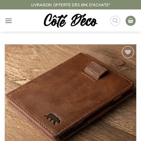
Passer
LIVRAISON OFFERTE DÈS 69€ D'ACHATS*
au
contenu
Ajouter
à la
liste
d’envies