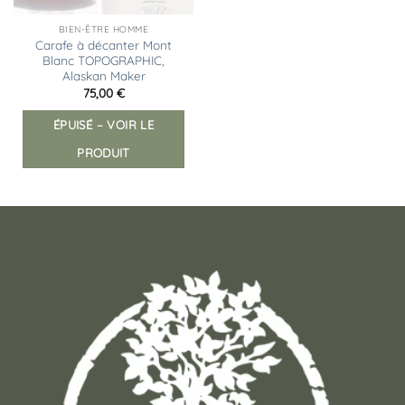
BIEN-ÊTRE HOMME
Carafe à décanter Mont
Blanc TOPOGRAPHIC,
Alaskan Maker
75,00
€
ÉPUISÉ – VOIR LE
PRODUIT