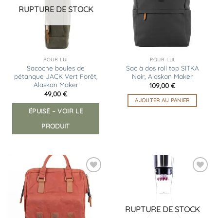
RUPTURE DE STOCK
POUR LUI
POUR LUI
Sacoche boules de
Sac à dos roll top SITKA
pétanque JACK Vert Forêt,
Noir, Alaskan Maker
Alaskan Maker
109,00
€
49,00
€
AJOUTER AU PANIER
ÉPUISÉ – VOIR LE
PRODUIT
Ajouter
Ajouter
à la
à la
liste
liste
d’envies
d’envies
RUPTURE DE STOCK