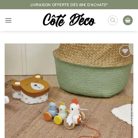
Passer
LIVRAISON OFFERTE DÈS 69€ D'ACHATS*
au
contenu
Ajouter
à la
liste
d’envies