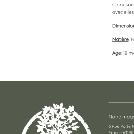
s’amusant,
avec elles
Dimensio
Matière
: 
Age
: 18 m
Un conce
Notre maga
6 Rue Porte
France 63190 