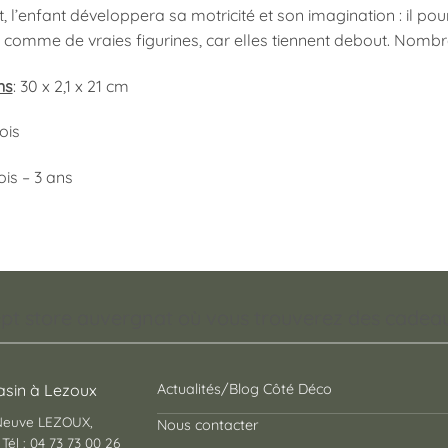
 l’enfant développera sa motricité et son imagination : il pou
 comme de vraies figurines, car elles tiennent debout. Nombre
ns
: 30 x 2,1 x 21 cm
Bois
ois – 3 ans
pt store auvergnat où vous trouverez des cadeaux
sin à Lezoux
Actualités/Blog Côté Déco
 Neuve LEZOUX,
Nous contacter
Tél : 04 73 73 00 26