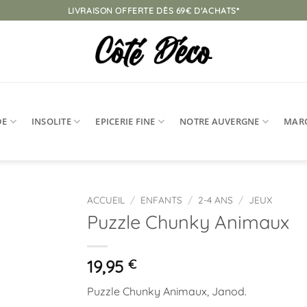
LIVRAISON OFFERTE DÈS 69€ D'ACHATS*
DE
INSOLITE
EPICERIE FINE
NOTRE AUVERGNE
MAR
ACCUEIL
/
ENFANTS
/
2-4 ANS
/
JEUX
Puzzle Chunky Animaux
Ajouter
à la
liste
19,95
€
d’envies
Puzzle Chunky Animaux, Janod.