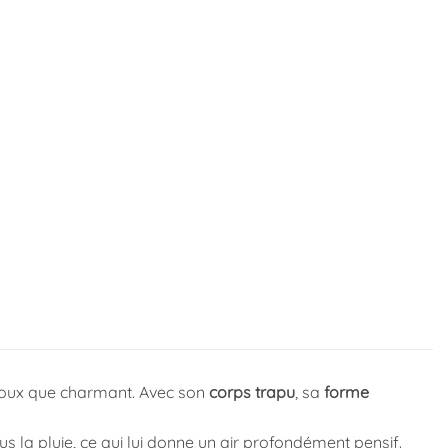
doux que charmant. Avec son
corps trapu
, sa
forme
us la pluie, ce qui lui donne un air profondément pensif.