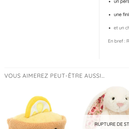
un per
une fin
et un c
En bref : 
VOUS AIMEREZ PEUT-ÊTRE AUSSI…
Ajouter
à la
liste
d’envies
RUPTURE DE S