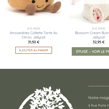
0-12 MOIS
0-12 MOIS
Amuseables Collette Tarte Au
Blossom Cream Bunn
Citron, Jellycat
Jellycat
31,50
€
32,95
€
AJOUTER AU PANIER
ÉPUISÉ – VOIR LE 
Un conce
Notre maga
6 Rue Porte