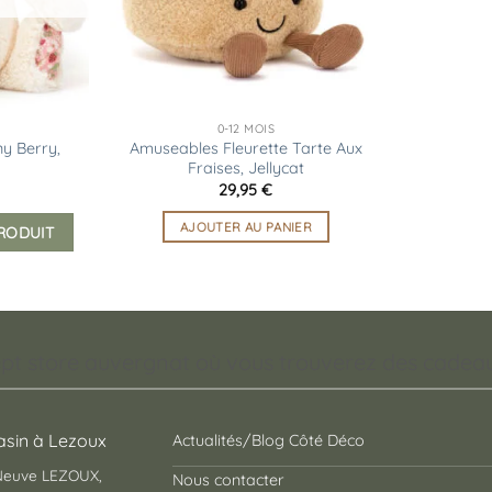
0-12 MOIS
y Berry,
Amuseables Fleurette Tarte Aux
Fraises, Jellycat
29,95
€
AJOUTER AU PANIER
PRODUIT
pt store auvergnat où vous trouverez des cadeaux
sin à Lezoux
Actualités/Blog Côté Déco
 Neuve LEZOUX,
Nous contacter