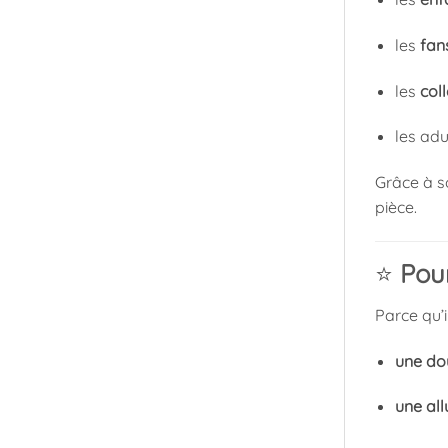
les
fan
les
col
les ad
Grâce à s
pièce.
⭐
Pour
Parce qu’i
une do
une all