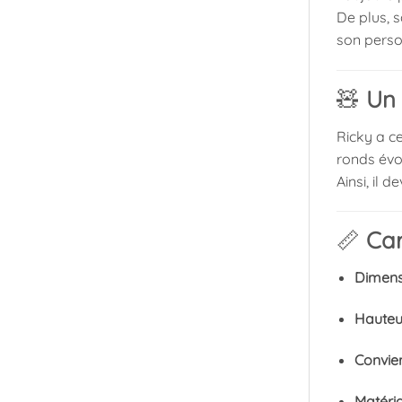
De plus, s
son pers
🧸
Un 
Ricky a ce
ronds évo
Ainsi, il
📏
Car
Dimens
Hauteur
Convie
Matéria