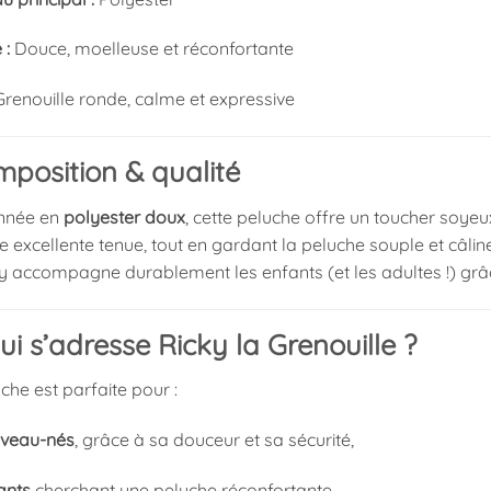
 :
Douce, moelleuse et réconfortante
renouille ronde, calme et expressive
position & qualité
onnée en
polyester doux
, cette peluche offre un toucher soye
 excellente tenue, tout en gardant la peluche souple et câline
ky accompagne durablement les enfants (et les adultes !) grâc
ui s’adresse Ricky la Grenouille ?
che est parfaite pour :
veau-nés
, grâce à sa douceur et sa sécurité,
ants
cherchant une peluche réconfortante,