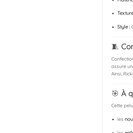
Texture
Style :
G
🧵
Com
Confecti
assure une
Ainsi, Ric
🎯
À q
Cette pelu
les
nou
les
enf