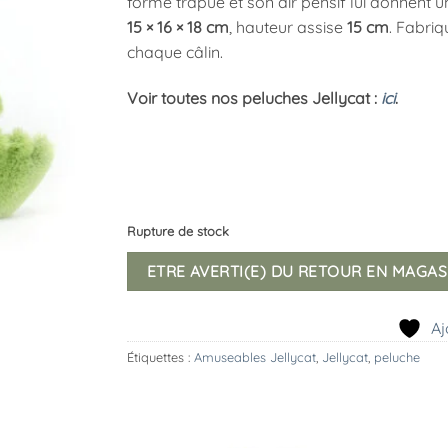
forme trapue et son air pensif lui donnent 
15 × 16 × 18 cm
, hauteur assise
15 cm
. Fabri
chaque câlin.
Voir toutes nos peluches Jellycat :
ici
.
Rupture de stock
ETRE AVERTI(E) DU RETOUR EN MAGAS
Aj
Étiquettes :
Amuseables Jellycat
,
Jellycat
,
peluche