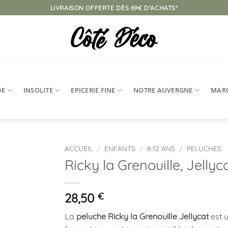
LIVRAISON OFFERTE DÈS 69€ D'ACHATS*
DE
INSOLITE
EPICERIE FINE
NOTRE AUVERGNE
MAR
ACCUEIL
/
ENFANTS
/
8-12 ANS
/
PELUCHES
Ricky la Grenouille, Jellyc
Ajouter
à la
liste
28,50
€
d’envies
La
peluche Ricky la Grenouille Jellycat
est 