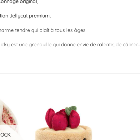
sonnage original
,
ition Jellycat premium
,
harme tendre qui plaît à tous les âges.
Ricky est une grenouille qui donne envie de ralentir, de câline
Ajouter
Ajouter
à la
à la
liste
liste
d’envies
d’envies
TOCK