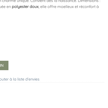
un charme unique. Convient dès la naissance. Dimensions :
quée en
polyester doux
, elle offre moelleux et réconfort à
IN
outer à la liste d’envies