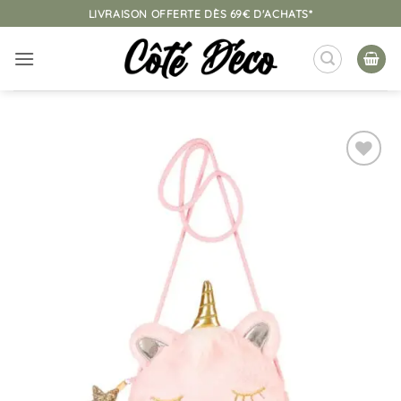
Passer
LIVRAISON OFFERTE DÈS 69€ D'ACHATS*
au
contenu
Ajouter
à la
liste
d’envies