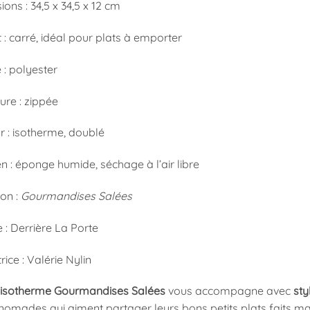
ons : 34,5 x 34,5 x 12 cm
: carré, idéal pour plats à emporter
 : polyester
ure : zippée
ur : isotherme, doublé
en : éponge humide, séchage à l’air libre
ion :
Gourmandises Salées
: Derrière La Porte
trice : Valérie Nylin
 isotherme Gourmandises Salées
vous accompagne avec
sty
s nomades qui aiment partager leurs bons petits plats faits 