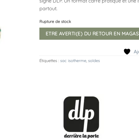
signé DLP. Un format carré pratique et une i
partout.
Rupture de stock
ETRE AVERTI(E) DU RETOUR EN MAGAS
Aj
Étiquettes :
sac isotherme
,
soldes