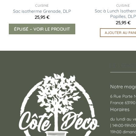
CUISINE
CUISINE
Sac à Lunch Isothe
Sac isotherme Grenade, DLP
Papilles, DLP
25,95
€
25,95
€
ÉPUISÉ – VOIR LE PRODUIT
AJOUTER AU PAN
Un conce
Notre maga
6 Rue Porte
France 63190 
Horaires
du lundi au v
| 14h00-19h00
19h00 dimanc