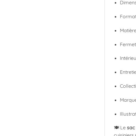
Dimensi
Format 
Matière
Fermet
Intérie
Entreti
Collect
Marque 
Illustra
🍽️ Le
sac
cuisinier