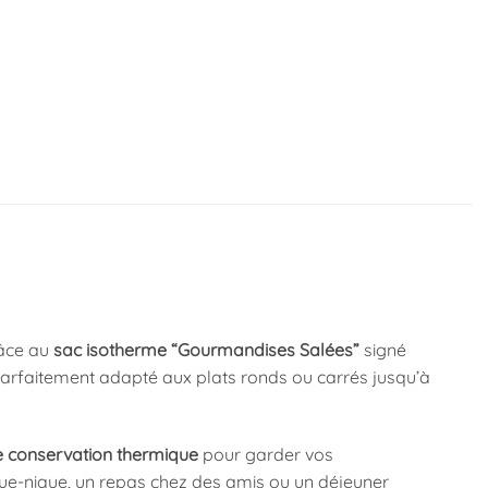
râce au
sac isotherme “Gourmandises Salées”
signé
t parfaitement adapté aux plats ronds ou carrés jusqu’à
e conservation thermique
pour garder vos
que-nique, un repas chez des amis ou un déjeuner