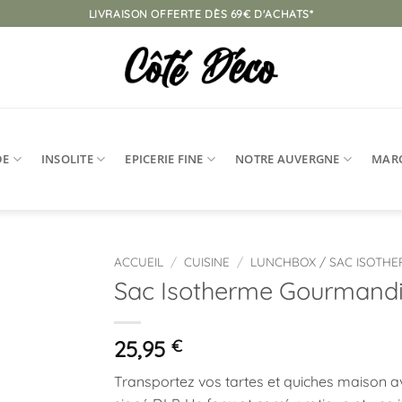
LIVRAISON OFFERTE DÈS 69€ D'ACHATS*
DE
INSOLITE
EPICERIE FINE
NOTRE AUVERGNE
MAR
ACCUEIL
/
CUISINE
/
LUNCHBOX / SAC ISOTH
Sac Isotherme Gourmandi
Ajouter
à la
liste
25,95
€
d’envies
Transportez vos tartes et quiches maison a