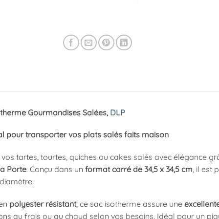
otherme Gourmandises Salées,
DLP
éal pour transporter vos plats salés faits maison
vos tartes, tourtes, quiches ou cakes salés avec élégance g
La Porte
. Conçu dans un
format carré de 34,5 x 34,5 cm
, il es
diamètre.
 en
polyester résistant
, ce sac isotherme assure une
excellent
ons au frais ou au chaud selon vos besoins. Idéal pour un pi