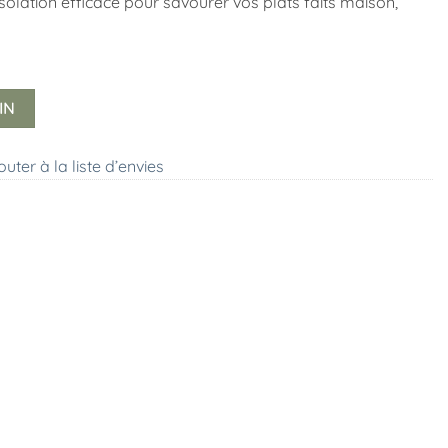
solation efficace pour savourer vos plats faits maison,
IN
outer à la liste d’envies