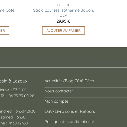
CUISINE
rme Côté
Sac à courses isotherme Japon,
DLP
29,95
€
IER
AJOUTER AU PANIER
pt store auvergnat où vous trouverez des cadeaux
sin à Lezoux
Actualités/Blog Côté Déco
 Neuve LEZOUX,
Nous contacter
Tél : 04 73 73 00 26
Mon compte
endredi : 6h30-12h30
CGV/Livraisons et Retours
 samedi : 6h30-
Politique de confidentialité
he : 7h30-12h30