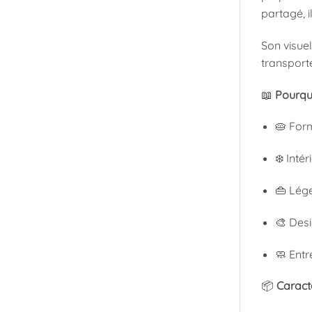
partagé, 
Son visuel
transporte
📖
Pourquo
🥧 Form
❄️ Inté
👜 Lége
🎨 Des
🧼 Ent
📦
Caract