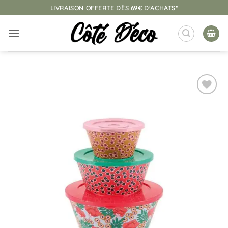
Passer
LIVRAISON OFFERTE DÈS 69€ D'ACHATS*
au
contenu
Ajouter
à la
liste
d’envies