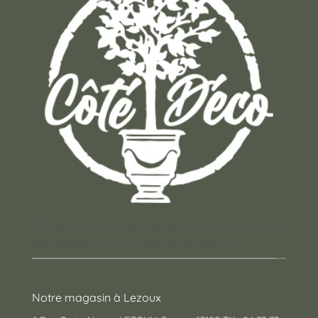
Un concept store auvergnat où vous trouverez
des cadeaux pour toutes les occasions !
Notre magasin à Lezoux