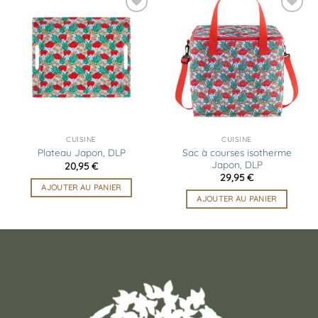
Ajouter
Ajouter
à la
à la
liste
liste
d’envies
d’envies
CUISINE
CUISINE
Sac à courses isotherme
Plateau Japon, DLP
Japon, DLP
20,95
€
29,95
€
AJOUTER AU PANIER
AJOUTER AU PANIER