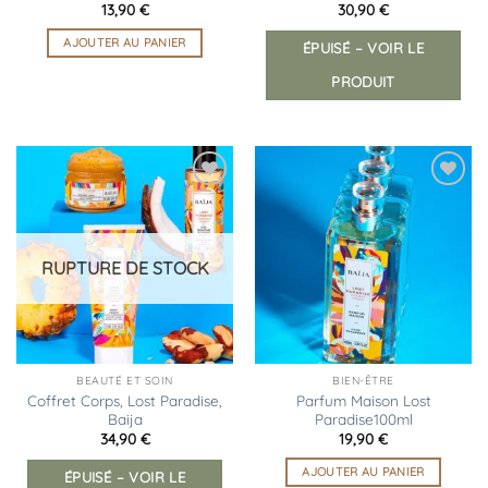
13,90
€
30,90
€
AJOUTER AU PANIER
ÉPUISÉ – VOIR LE
PRODUIT
Ajouter
Ajouter
à la
à la
liste
liste
d’envies
d’envies
RUPTURE DE STOCK
BEAUTÉ ET SOIN
BIEN-ÊTRE
Coffret Corps, Lost Paradise,
Parfum Maison Lost
Baija
Paradise100ml
34,90
€
19,90
€
AJOUTER AU PANIER
ÉPUISÉ – VOIR LE