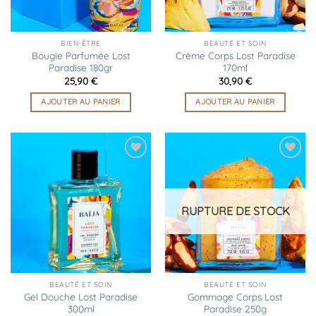
BIEN-ÊTRE
BEAUTÉ ET SOIN
Bougie Parfumée Lost
Crème Corps Lost Paradise
Paradise 180gr
170ml
25,90
€
30,90
€
AJOUTER AU PANIER
AJOUTER AU PANIER
Ajouter
Ajouter
à la
à la
liste
liste
d’envies
d’envies
RUPTURE DE STOCK
BEAUTÉ ET SOIN
BEAUTÉ ET SOIN
Gel Douche Lost Paradise
Gommage Corps Lost
300ml
Paradise 250g