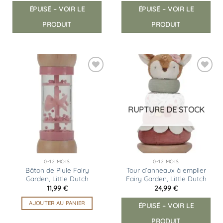
ÉPUISÉ – VOIR LE
ÉPUISÉ – VOIR LE
PRODUIT
PRODUIT
Ajouter
Ajouter
à la
à la
liste
liste
d’envies
d’envies
RUPTURE DE STOCK
0-12 MOIS
0-12 MOIS
Bâton de Pluie Fairy
Tour d’anneaux à empiler
Garden, Little Dutch
Fairy Garden, Little Dutch
11,99
€
24,99
€
AJOUTER AU PANIER
ÉPUISÉ – VOIR LE
PRODUIT