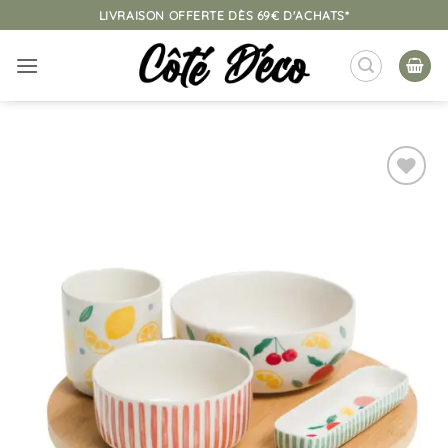
Passer
LIVRAISON OFFERTE DÈS 69€ D'ACHATS*
au
contenu
Ajouter
à la
liste
d’envies