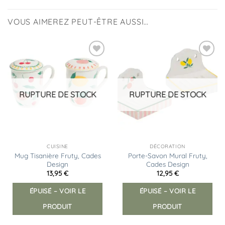
VOUS AIMEREZ PEUT-ÊTRE AUSSI…
Ajouter
Ajouter
à la
à la
liste
liste
d’envies
d’envies
RUPTURE DE STOCK
RUPTURE DE STOCK
CUISINE
DÉCORATION
Mug Tisanière Fruty, Cades
Porte-Savon Mural Fruty,
Design
Cades Design
13,95
€
12,95
€
Ce
Ce
ÉPUISÉ – VOIR LE
ÉPUISÉ – VOIR LE
produit
prod
a
a
PRODUIT
PRODUIT
plusieurs
plus
variations.
vari