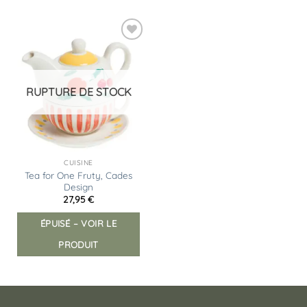
Les
Les
options
opt
peuvent
peu
Ajouter
être
êtr
à la
liste
choisies
choi
d’envies
sur
sur
RUPTURE DE STOCK
la
la
page
pag
du
du
produit
prod
CUISINE
Tea for One Fruty, Cades
Design
27,95
€
ÉPUISÉ – VOIR LE
PRODUIT