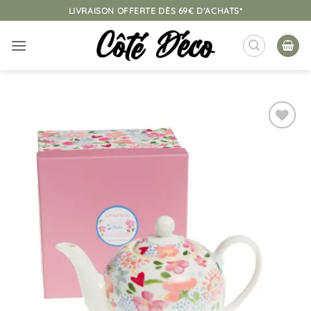
Passer
LIVRAISON OFFERTE DÈS 69€ D'ACHATS*
au
contenu
Ajouter
à la
liste
d’envies