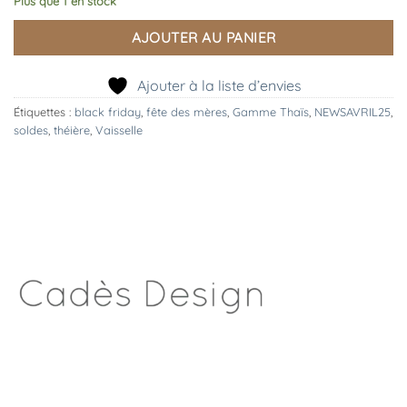
Plus que 1 en stock
AJOUTER AU PANIER
Ajouter à la liste d’envies
Étiquettes :
black friday
,
fête des mères
,
Gamme Thaïs
,
NEWSAVRIL25
,
soldes
,
théière
,
Vaisselle