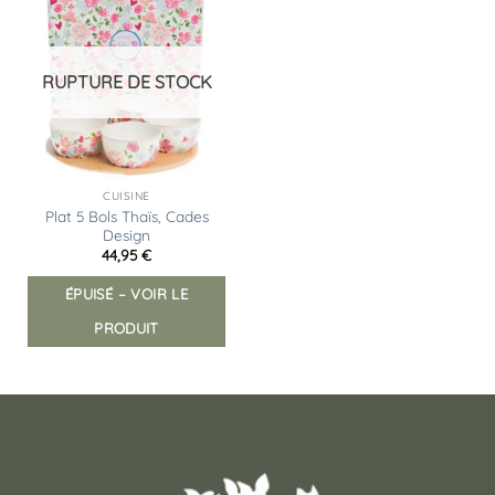
Ajouter
à la
liste
d’envies
RUPTURE DE STOCK
CUISINE
Plat 5 Bols Thaïs, Cades
Design
44,95
€
ÉPUISÉ – VOIR LE
PRODUIT