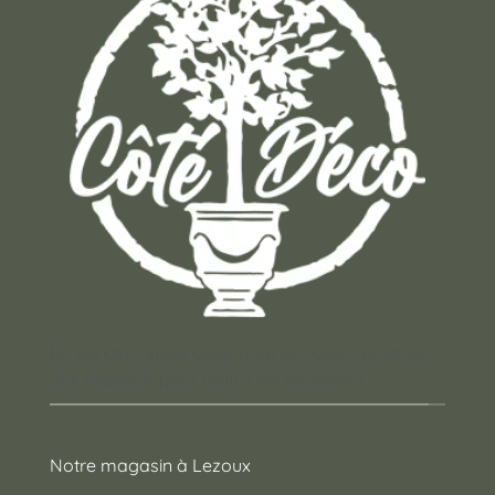
Un concept store auvergnat où vous trouverez
des cadeaux pour toutes les occasions !
Notre magasin à Lezoux