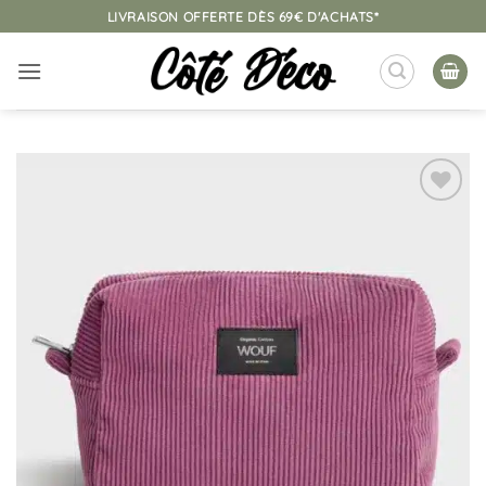
Passer
LIVRAISON OFFERTE DÈS 69€ D'ACHATS*
au
contenu
Ajouter
à la
liste
d’envies