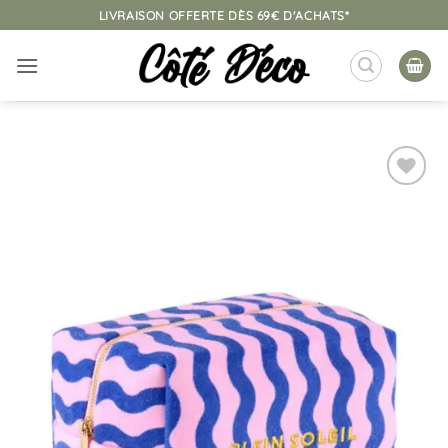
Passer
LIVRAISON OFFERTE DÈS 69€ D'ACHATS*
au
contenu
Ajouter
à la
liste
d’envies