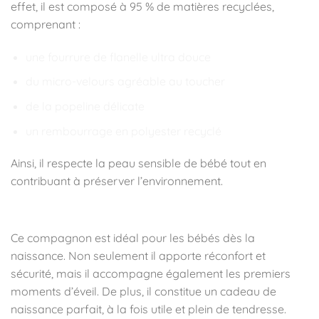
effet, il est composé à 95 % de matières recyclées,
comprenant :
une fourrure de flanelle ultra douce
du micro-velours agréable au toucher
de la popeline délicate
un rembourrage en polyester recyclé
Ainsi, il respecte la peau sensible de bébé tout en
contribuant à préserver l’environnement.
👶 À qui est destiné ce doudou ?
Ce compagnon est idéal pour les bébés dès la
naissance. Non seulement il apporte réconfort et
sécurité, mais il accompagne également les premiers
moments d’éveil. De plus, il constitue un cadeau de
naissance parfait, à la fois utile et plein de tendresse.