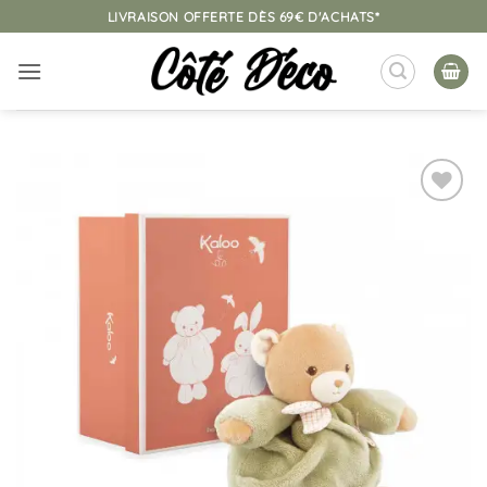
Passer
LIVRAISON OFFERTE DÈS 69€ D'ACHATS*
au
contenu
Ajouter
à la
liste
d’envies