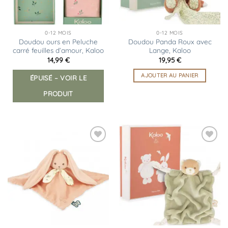
0-12 MOIS
0-12 MOIS
Doudou ours en Peluche
Doudou Panda Roux avec
carré feuilles d’amour, Kaloo
Lange, Kaloo
14,99
€
19,95
€
AJOUTER AU PANIER
ÉPUISÉ – VOIR LE
PRODUIT
Ajouter
Ajouter
à la
à la
liste
liste
d’envies
d’envies