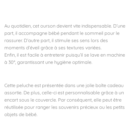
🧸 Comment utiliser cette peluche au
quotidien ?
Au quotidien, cet ourson devient vite indispensable. D’une
part, il accompagne bébé pendant le sommeil pour le
rassurer. D’autre part, il stimule ses sens lors des
moments d’éveil grâce à ses textures variées.
Enfin, il est facile à entretenir puisqu’il se lave en machine
à 30°, garantissant une hygiène optimale.
🎁 Un coffret cadeau élégant et réutilisable
Cette peluche est présentée dans une jolie boîte cadeau
assortie. De plus, celle-ci est personnalisable grâce à un
encart sous le couvercle. Par conséquent, elle peut être
réutilisée pour ranger les souvenirs précieux ou les petits
objets de bébé.
💚 Pourquoi choisir cet ourson ?