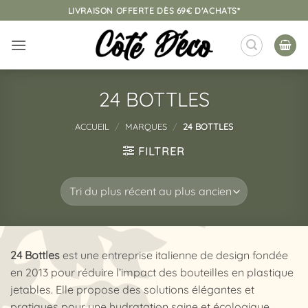
Passer
LIVRAISON OFFERTE DÈS 69€ D'ACHATS*
au
contenu
24 BOTTLES
ACCUEIL
/
MARQUES
/
24 BOTTLES
FILTRER
24 Bottles
est une entreprise italienne de design fondée
en 2013 pour réduire l’impact des bouteilles en plastique
jetables. Elle propose des solutions élégantes et
pratiques pour une hydratation saine et écologique.