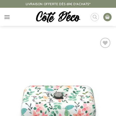
Passer
LIVRAISON OFFERTE DÈS 69€ D'ACHATS*
au
contenu
Ajouter
à la
liste
d’envies