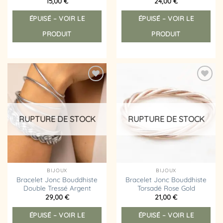
15,00
€
24,00
€
Ce
ÉPUISÉ – VOIR LE
ÉPUISÉ – VOIR LE
produit
a
PRODUIT
PRODUIT
plusieurs
variations.
Les
options
peuvent
Ajouter
Ajouter
être
à la
à la
liste
liste
choisies
d’envies
d’envies
sur
RUPTURE DE STOCK
RUPTURE DE STOCK
la
page
du
produit
BIJOUX
BIJOUX
Bracelet Jonc Bouddhiste
Bracelet Jonc Bouddhiste
Double Tressé Argent
Torsadé Rose Gold
29,00
€
21,00
€
ÉPUISÉ – VOIR LE
ÉPUISÉ – VOIR LE