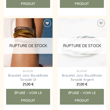
PRODUIT
PRODUIT
Ajouter
Ajouter
à la
à la
liste
liste
d’envies
d’envies
RUPTURE DE STOCK
RUPTURE DE STOCK
BIJOUX
BIJOUX
Bracelet Jonc Bouddhiste
Bracelet Jonc Bouddhiste
Torsadé Or
Torsadé Argent
21,00
€
21,00
€
ÉPUISÉ – VOIR LE
ÉPUISÉ – VOIR LE
PRODUIT
PRODUIT