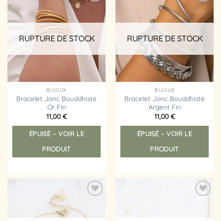
Ajouter
Ajouter
à la
à la
liste
liste
d’envies
d’envies
RUPTURE DE STOCK
RUPTURE DE STOCK
BIJOUX
BIJOUX
Bracelet Jonc Bouddhiste
Bracelet Jonc Bouddhiste
Or Fin
Argent Fin
11,00
€
11,00
€
ÉPUISÉ – VOIR LE
ÉPUISÉ – VOIR LE
PRODUIT
PRODUIT
Ajouter
Ajouter
à la
à la
liste
liste