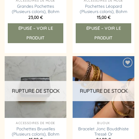
ACCESSOIRES DE MODE
ACCESSOIRES DE MODE
Grandes Pochettes
Pochettes Léopard
(Plusieurs coloris), Bohm
(Plusieurs coloris), Bohm
23,00
€
15,00
€
Ce
Ce
ÉPUISÉ – VOIR LE
ÉPUISÉ – VOIR LE
produit
prod
a
a
PRODUIT
PRODUIT
plusieurs
plus
variations.
vari
Les
Les
options
opt
peuvent
peu
Ajouter
Ajouter
être
êtr
à la
à la
liste
liste
choisies
choi
d’envies
d’envies
sur
sur
RUPTURE DE STOCK
RUPTURE DE STOCK
la
la
page
pag
du
du
produit
prod
ACCESSOIRES DE MODE
BIJOUX
Pochettes Bruxelles
Bracelet Jonc Bouddhiste
(Plusieurs coloris), Bohm
Tressé Or