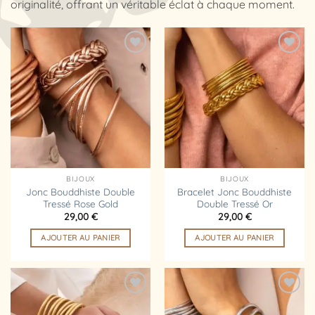
originalité, offrant un véritable éclat à chaque moment.
Ajouter
Ajouter
à la
à la
liste
liste
d’envies
d’envies
BIJOUX
BIJOUX
Jonc Bouddhiste Double
Bracelet Jonc Bouddhiste
Tressé Rose Gold
Double Tressé Or
29,00
€
29,00
€
AJOUTER AU PANIER
AJOUTER AU PANIER
Ajouter
Ajouter
à la
à la