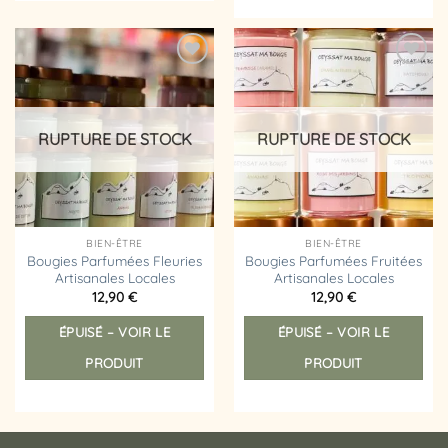
vari
Les
Les
options
opt
peuvent
peu
être
Ajouter
Ajouter
êtr
choisies
à la
à la
liste
liste
choi
sur
d’envies
d’envies
sur
la
RUPTURE DE STOCK
RUPTURE DE STOCK
la
page
pag
du
du
produit
prod
BIEN-ÊTRE
BIEN-ÊTRE
Bougies Parfumées Fleuries
Bougies Parfumées Fruitées
Artisanales Locales
Artisanales Locales
12,90
€
12,90
€
Ce
Ce
ÉPUISÉ – VOIR LE
ÉPUISÉ – VOIR LE
produit
prod
a
a
PRODUIT
PRODUIT
plusieurs
plus
variations.
vari
Les
Les
options
opt