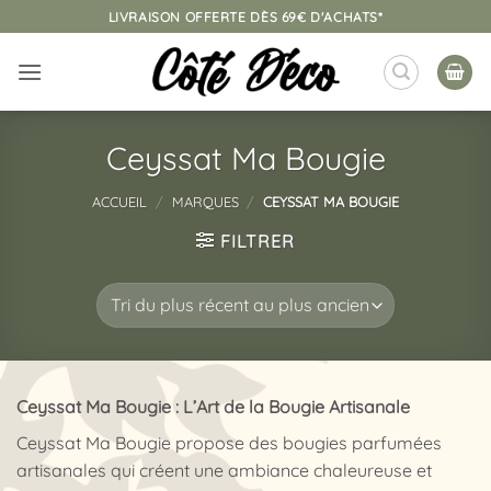
Passer
LIVRAISON OFFERTE DÈS 69€ D'ACHATS*
au
contenu
Ceyssat Ma Bougie
ACCUEIL
/
MARQUES
/
CEYSSAT MA BOUGIE
FILTRER
Ceyssat Ma Bougie : L’Art de la Bougie Artisanale
Ceyssat Ma Bougie propose des bougies parfumées
artisanales qui créent une ambiance chaleureuse et