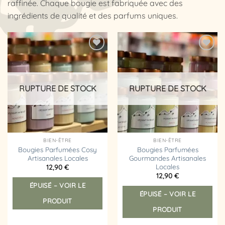
raffinée. Chaque bougie est fabriquée avec des
ingrédients de qualité et des parfums uniques.
Ajouter
Ajouter
à la
à la
liste
liste
d’envies
d’envies
RUPTURE DE STOCK
RUPTURE DE STOCK
BIEN-ÊTRE
BIEN-ÊTRE
Bougies Parfumées Cosy
Bougies Parfumées
Artisanales Locales
Gourmandes Artisanales
Locales
12,90
€
Ce
12,90
€
Ce
ÉPUISÉ – VOIR LE
produit
ÉPUISÉ – VOIR LE
prod
a
PRODUIT
a
plusieurs
PRODUIT
plus
variations.