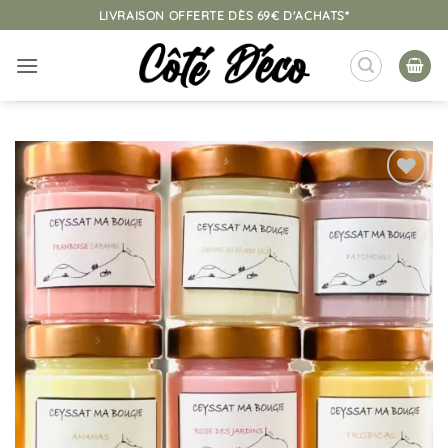
Passer
LIVRAISON OFFERTE DÈS 69€ D'ACHATS*
au
contenu
Ajouter
à la
liste
d’envies