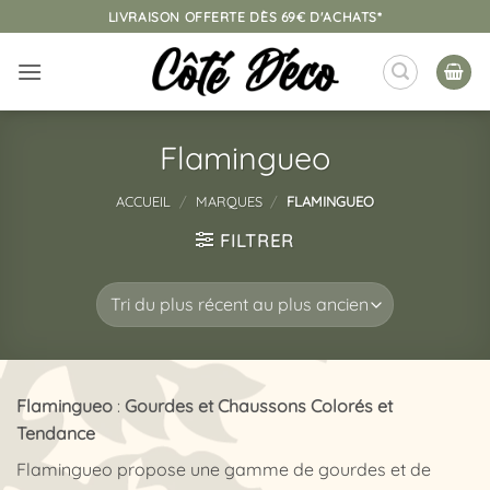
Passer
LIVRAISON OFFERTE DÈS 69€ D'ACHATS*
au
contenu
Flamingueo
ACCUEIL
/
MARQUES
/
FLAMINGUEO
FILTRER
Flamingueo
:
Gourdes et Chaussons Colorés et
Tendance
Flamingueo propose une gamme de gourdes et de