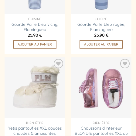
CUISINE
CUISINE
Gourde Paille bleu vichy,
Gourde Paille bleu rayée,
Flamingueo
Flamingueo
25,90
€
25,90
€
AJOUTER AU PANIER
AJOUTER AU PANIER
Ajouter
Ajouter
à la
à la
liste
liste
d’envies
d’envies
BIEN-ÊTRE
BIEN-ÊTRE
Yetis pantoufles XXL douces
Chaussons d’Intérieur
chaudes & amusantes,
BLONDIE pantoufles XXL au