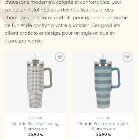
chaussons modernes, colorés et confortables. Leur
collection inclut des gourdes réutilisables et des
chaussons originaux, parfaits pour ajouter une touche
de fun et de confort à votre quotidien. Ces produits
allient praticité et design, pour un style unique et
écoresponsable.
Ajouter
Ajouter
à la
à la
liste
liste
d’envies
d’envies
CUISINE
CUISINE
Gourde Paille vert vichy,
Gourde Paille verte rayée,
Flamingueo
Flamingueo
25,90
€
25,90
€