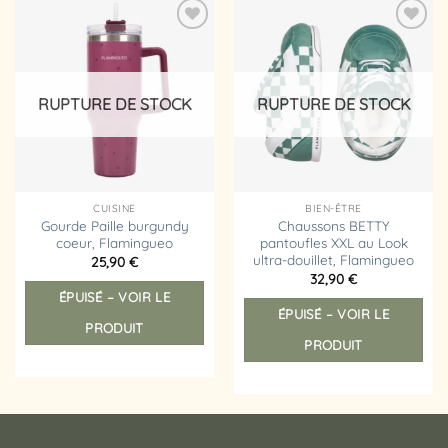
Ajouter
Ajouter
à la
à la
liste
liste
d’envies
d’envies
RUPTURE DE STOCK
RUPTURE DE STOCK
CUISINE
BIEN-ÊTRE
Gourde Paille burgundy
Chaussons BETTY
coeur, Flamingueo
pantoufles XXL au Look
ultra-douillet, Flamingueo
25,90
€
32,90
€
ÉPUISÉ – VOIR LE
ÉPUISÉ – VOIR LE
PRODUIT
PRODUIT