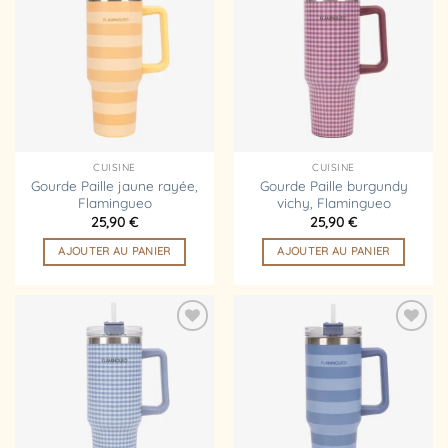
Ajouter
Ajouter
à la
à la
liste
liste
d’envies
d’envies
CUISINE
CUISINE
Gourde Paille jaune rayée,
Gourde Paille burgundy
Flamingueo
vichy, Flamingueo
25,90
€
25,90
€
AJOUTER AU PANIER
AJOUTER AU PANIER
Ajouter
Ajouter
à la
à la
liste
liste
d’envies
d’envies