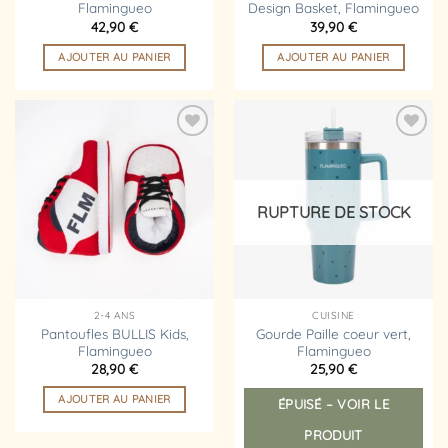
Flamingueo
Design Basket, Flamingueo
42,90
€
39,90
€
AJOUTER AU PANIER
AJOUTER AU PANIER
Ajouter
Ajouter
à la
à la
liste
liste
d’envies
d’envies
RUPTURE DE STOCK
2-4 ANS
CUISINE
Pantoufles BULLIS Kids,
Gourde Paille coeur vert,
Flamingueo
Flamingueo
28,90
€
25,90
€
AJOUTER AU PANIER
ÉPUISÉ – VOIR LE
PRODUIT