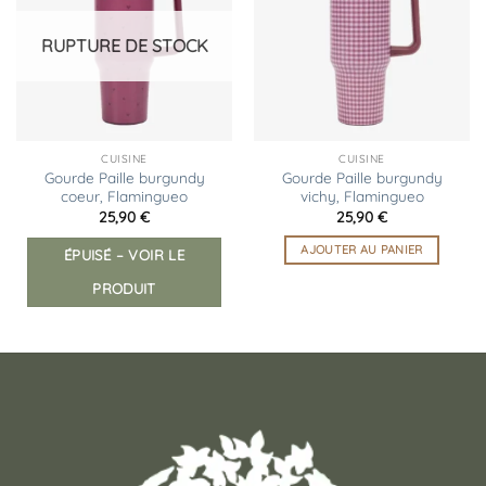
liste
liste
d’envies
d’envies
RUPTURE DE STOCK
CUISINE
CUISINE
Gourde Paille burgundy
Gourde Paille burgundy
coeur, Flamingueo
vichy, Flamingueo
25,90
€
25,90
€
AJOUTER AU PANIER
ÉPUISÉ – VOIR LE
PRODUIT