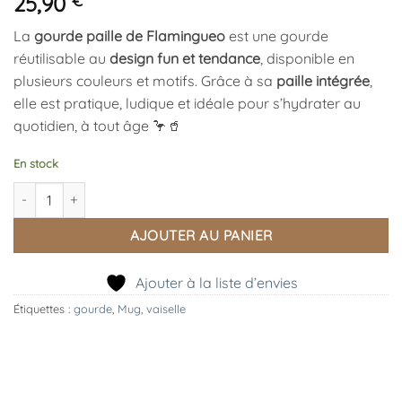
25,90
€
La
gourde paille de Flamingueo
est une gourde
réutilisable au
design fun et tendance
, disponible en
plusieurs couleurs et motifs. Grâce à sa
paille intégrée
,
elle est pratique, ludique et idéale pour s’hydrater au
quotidien, à tout âge 🦩🥤
En stock
quantité de Gourde Paille vert vichy, Flamingueo
AJOUTER AU PANIER
Ajouter à la liste d’envies
Étiquettes :
gourde
,
Mug
,
vaiselle