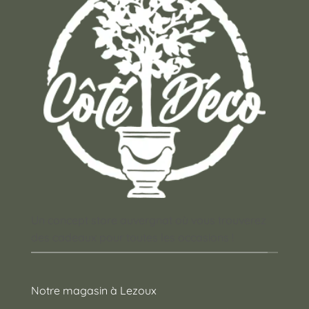
Un concept store auvergnat où vous trouverez
des cadeaux pour toutes les occasions !
Notre magasin à Lezoux