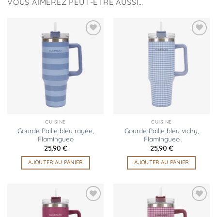
VOUS AIMEREZ PEUT-ÊTRE AUSSI…
Ajouter
Ajouter
à la
à la
liste
liste
d’envies
d’envies
CUISINE
CUISINE
Gourde Paille bleu rayée,
Gourde Paille bleu vichy,
Flamingueo
Flamingueo
25,90
€
25,90
€
AJOUTER AU PANIER
AJOUTER AU PANIER
Ajouter
Ajouter
à la
à la