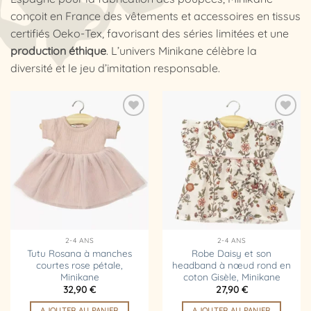
conçoit en France des vêtements et accessoires en tissus
certifiés Oeko-Tex
,
favorisant des séries limitées et une
production éthique
.
L’univers Minikane célèbre la
diversité et le jeu d’imitation responsable
.
Ajouter
Ajouter
à la
à la
liste
liste
d’envies
d’envies
2-4 ANS
2-4 ANS
Tutu Rosana à manches
Robe Daisy et son
courtes rose pétale,
headband à nœud rond en
Minikane
coton Gisèle, Minikane
32,90
€
27,90
€
AJOUTER AU PANIER
AJOUTER AU PANIER