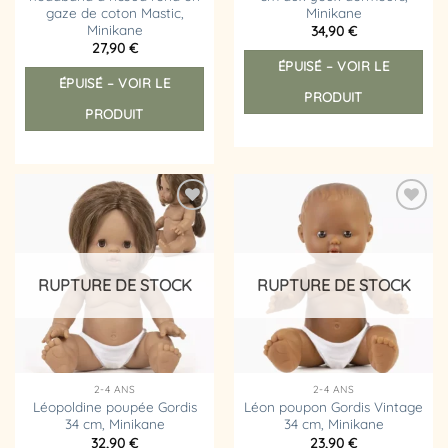
gaze de coton Mastic,
Minikane
Minikane
34,90
€
27,90
€
ÉPUISÉ – VOIR LE
ÉPUISÉ – VOIR LE
PRODUIT
PRODUIT
Ajouter
Ajouter
à la
à la
liste
liste
d’envies
d’envies
RUPTURE DE STOCK
RUPTURE DE STOCK
2-4 ANS
2-4 ANS
Léopoldine poupée Gordis
Léon poupon Gordis Vintage
34 cm, Minikane
34 cm, Minikane
32,90
€
23,90
€