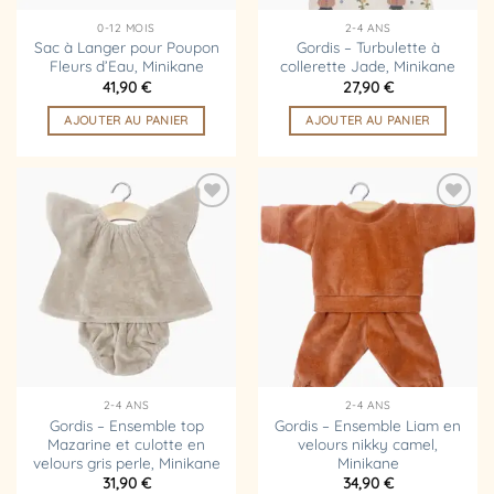
0-12 MOIS
2-4 ANS
Sac à Langer pour Poupon
Gordis – Turbulette à
Fleurs d’Eau, Minikane
collerette Jade, Minikane
41,90
€
27,90
€
AJOUTER AU PANIER
AJOUTER AU PANIER
Ajouter
Ajouter
à la
à la
liste
liste
d’envies
d’envies
2-4 ANS
2-4 ANS
Gordis – Ensemble top
Gordis – Ensemble Liam en
Mazarine et culotte en
velours nikky camel,
velours gris perle, Minikane
Minikane
31,90
€
34,90
€