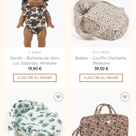
Ajouter
Ajouter
à la
à la
liste
liste
d’envies
d’envies
2-4 ANS
0-12 MOIS
Gordis – Barboteuse rétro
Babies – Couffin Clochette,
Lou Salambo, Minikane
Minikane
19,90
€
39,50
€
AJOUTER AU PANIER
AJOUTER AU PANIER
Ajouter
Ajouter
à la
à la
liste
liste
d’envies
d’envies