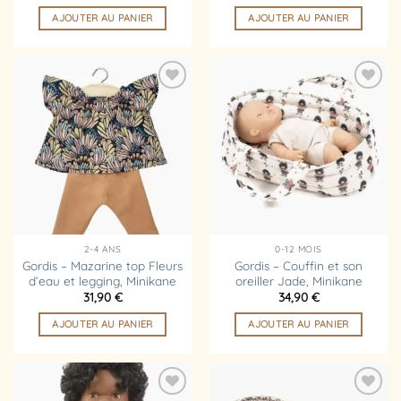
AJOUTER AU PANIER
AJOUTER AU PANIER
Ajouter
Ajouter
à la
à la
liste
liste
d’envies
d’envies
2-4 ANS
0-12 MOIS
Gordis – Mazarine top Fleurs
Gordis – Couffin et son
d’eau et legging, Minikane
oreiller Jade, Minikane
31,90
€
34,90
€
AJOUTER AU PANIER
AJOUTER AU PANIER