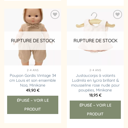
Ajouter
Ajouter
à la
à la
liste
liste
d’envies
d’envies
RUPTURE DE STOCK
RUPTURE DE STOCK
2-4 ANS
2-4 ANS
Poupon Gordis Vintage 34
Justaucorps à volants
cm Louis et son ensemble
Ludmila en lycra brillant &
Noa, Minikane
mousseline rose nude pour
poupées, Minikane
49,90
€
18,95
€
ÉPUISÉ – VOIR LE
ÉPUISÉ – VOIR LE
PRODUIT
PRODUIT