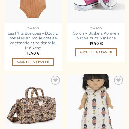
2-4 ANS
2-4 ANS
Les P’tits Basiques – Body à
Gordis – Baskets Komvers
bretelles en maille côtelée
bubble gum, Minikane
cassonade et sa dentelle,
19,90
€
Minikane
AJOUTER AU PANIER
15,90
€
AJOUTER AU PANIER
Ajouter
Ajouter
à la
à la
liste
liste
d’envies
d’envies