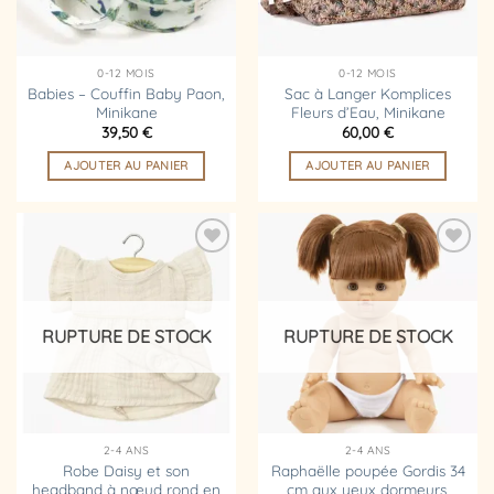
0-12 MOIS
0-12 MOIS
Babies – Couffin Baby Paon,
Sac à Langer Komplices
Minikane
Fleurs d’Eau, Minikane
39,50
€
60,00
€
AJOUTER AU PANIER
AJOUTER AU PANIER
Ajouter
Ajouter
à la
à la
liste
liste
d’envies
d’envies
RUPTURE DE STOCK
RUPTURE DE STOCK
2-4 ANS
2-4 ANS
Robe Daisy et son
Raphaëlle poupée Gordis 34
headband à nœud rond en
cm aux yeux dormeurs,