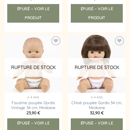
ÉPUISÉ – VOIR LE
ÉPUISÉ – VOIR LE
PRODUIT
PRODUIT
Ajouter
Ajouter
à la
à la
liste
liste
d’envies
d’envies
RUPTURE DE STOCK
RUPTURE DE STOCK
2-4 ANS
2-4 ANS
Faustine poupée Gordis
Chloé poupée Gordis 34 cm,
Vintage 34 cm, Minikane
Minikane
23,90
€
32,90
€
ÉPUISÉ – VOIR LE
ÉPUISÉ – VOIR LE