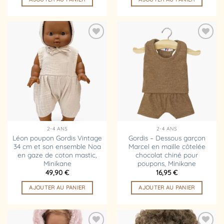
Ajouter
Ajouter
à la
à la
liste
liste
d’envies
d’envies
2-4 ANS
2-4 ANS
Léon poupon Gordis Vintage
Gordis – Dessous garçon
34 cm et son ensemble Noa
Marcel en maille côtelée
en gaze de coton mastic,
chocolat chiné pour
Minikane
poupons, Minikane
49,90
€
16,95
€
AJOUTER AU PANIER
AJOUTER AU PANIER