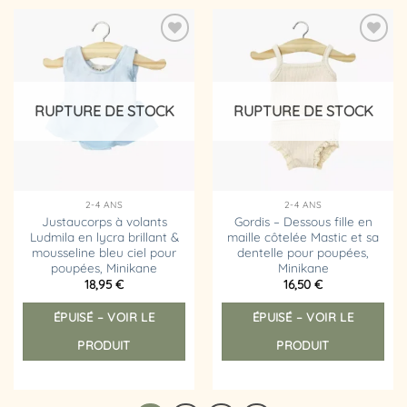
Ajouter
Ajouter
à la
à la
liste
liste
d’envies
d’envies
RUPTURE DE STOCK
RUPTURE DE STOCK
2-4 ANS
2-4 ANS
Justaucorps à volants
Gordis – Dessous fille en
Ludmila en lycra brillant &
maille côtelée Mastic et sa
mousseline bleu ciel pour
dentelle pour poupées,
poupées, Minikane
Minikane
18,95
€
16,50
€
ÉPUISÉ – VOIR LE
ÉPUISÉ – VOIR LE
PRODUIT
PRODUIT