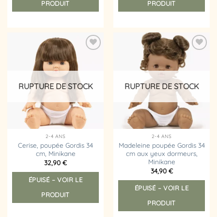
PRODUIT
PRODUIT
Ajouter
Ajouter
à la
à la
liste
liste
d’envies
d’envies
RUPTURE DE STOCK
RUPTURE DE STOCK
2-4 ANS
2-4 ANS
Cerise, poupée Gordis 34
Madeleine poupée Gordis 34
cm, Minikane
cm aux yeux dormeurs,
Minikane
32,90
€
34,90
€
ÉPUISÉ – VOIR LE
ÉPUISÉ – VOIR LE
PRODUIT
PRODUIT