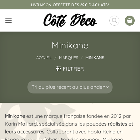
Passer
LIVRAISON OFFERTE DÈS 69€ D'ACHATS*
au
contenu
Minikane
ACCUEIL
/
MARQUES
/
MINIKANE
FILTRER
Minikane
est une marque française fondée en 2012 par
Karin Maillard,
spécialisée dans les
poupées réalistes et
leurs accessoires
.
Collaborant avec Paola Reina en
Espagne pour la fabrication des poupées
,
Minikane