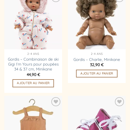
Ajouter
Ajouter
à la
à la
liste
liste
d’envies
d’envies
2-4 ANS
2-4 ANS
Gordis – Combinaison de ski
Gordis – Charlie, Minikane
Gigi I’m Yours pour poupées
32,90
€
34 & 37 cm, Minikane
AJOUTER AU PANIER
44,90
€
AJOUTER AU PANIER
Ajouter
Ajouter
à la
à la
liste
liste
d’envies
d’envies