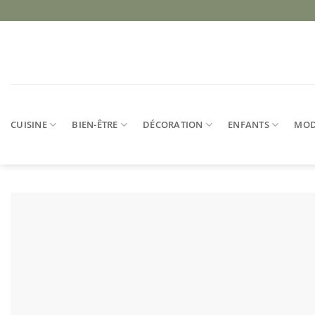
Passer
au
contenu
CUISINE
BIEN-ÊTRE
DÉCORATION
ENFANTS
MO