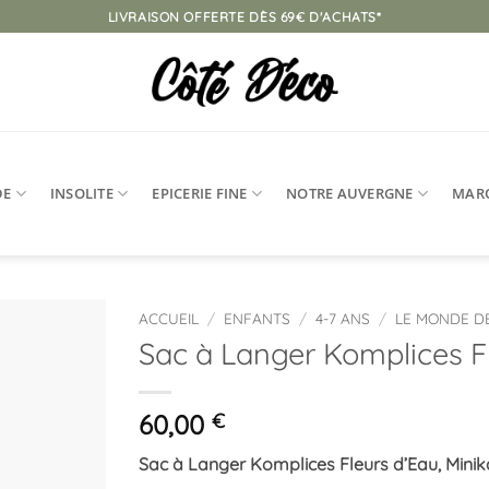
LIVRAISON OFFERTE DÈS 69€ D'ACHATS*
DE
INSOLITE
EPICERIE FINE
NOTRE AUVERGNE
MAR
ACCUEIL
/
ENFANTS
/
4-7 ANS
/
LE MONDE D
Sac à Langer Komplices Fl
Ajouter
à la
liste
60,00
€
d’envies
Sac à Langer Komplices Fleurs d’Eau, Mini