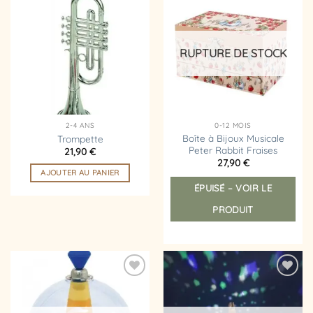
plusieurs
Ajouter
Ajouter
variations.
à la
à la
liste
liste
Les
d’envies
d’envies
options
RUPTURE DE STOCK
peuvent
être
choisies
sur
la
2-4 ANS
0-12 MOIS
page
Boîte à Bijoux Musicale
Trompette
Peter Rabbit Fraises
21,90
€
du
27,90
€
produit
AJOUTER AU PANIER
ÉPUISÉ – VOIR LE
PRODUIT
Ajouter
Ajouter
à la
à la
liste
liste