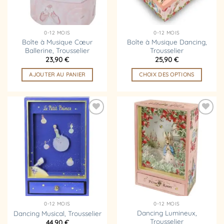
choisies
sur
la
0-12 MOIS
0-12 MOIS
page
Boîte à Musique Cœur
Boîte à Musique Dancing,
Ballerine, Trousselier
Trousselier
du
23,90
€
25,90
€
produit
AJOUTER AU PANIER
CHOIX DES OPTIONS
Ce
produit
a
plusieurs
Ajouter
Ajouter
variations.
à la
à la
liste
liste
Les
d’envies
d’envies
options
peuvent
être
choisies
sur
la
0-12 MOIS
0-12 MOIS
page
Dancing Lumineux,
Dancing Musical, Trousselier
Trousselier
44,90
€
du