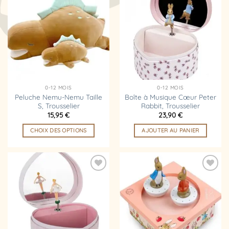
Ajouter
Ajouter
à la
à la
liste
liste
d’envies
d’envies
0-12 MOIS
0-12 MOIS
Peluche Nemu-Nemu Taille
Boîte à Musique Cœur Peter
S, Trousselier
Rabbit, Trousselier
15,95
€
23,90
€
CHOIX DES OPTIONS
AJOUTER AU PANIER
Ce
produit
a
plusieurs
Ajouter
Ajouter
variations.
à la
à la
liste
liste
Les
d’envies
d’envies
options
peuvent
être