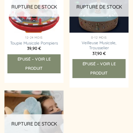
d’envies
d’envies
RUPTURE DE STOCK
RUPTURE DE STOCK
12-24 MOIS
0-12 MOIS
Veilleuse Musicale,
Toupie Musicale Pompiers
Trousselier
39,90
€
37,90
€
Ce
ÉPUISÉ – VOIR LE
ÉPUISÉ – VOIR LE
prod
PRODUIT
a
PRODUIT
plus
vari
Les
opt
peu
Ajouter
êtr
à la
liste
choi
d’envies
sur
RUPTURE DE STOCK
la
pag