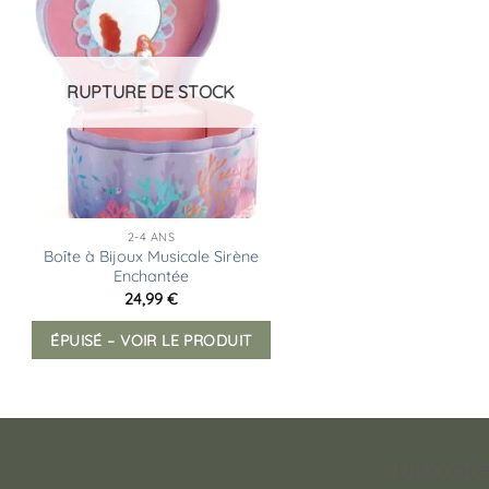
Ajouter
à la
liste
d’envies
RUPTURE DE STOCK
2-4 ANS
Boîte à Bijoux Musicale Sirène
Enchantée
24,99
€
ÉPUISÉ – VOIR LE PRODUIT
Un conce