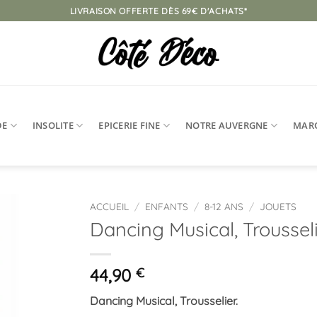
LIVRAISON OFFERTE DÈS 69€ D'ACHATS*
DE
INSOLITE
EPICERIE FINE
NOTRE AUVERGNE
MAR
ACCUEIL
/
ENFANTS
/
8-12 ANS
/
JOUETS
Dancing Musical, Troussel
Ajouter
à la
liste
44,90
€
d’envies
Dancing Musical, Trousselier.