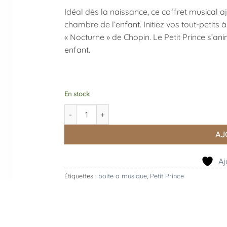
Idéal dès la naissance, ce coffret musical 
chambre de l’enfant.
Initiez vos tout-petit
« Nocturne » de Chopin.
Le Petit Prince s’an
enfant.
En stock
quantité de Dancing Musical, Trousselier
AJ
Aj
Étiquettes :
boite a musique
,
Petit Prince