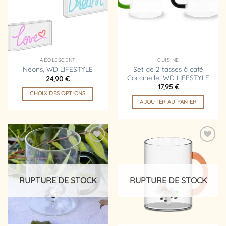
options
peuvent
être
choisies
sur
la
ADOLESCENT
CUISINE
page
Set de 2 tasses à café
Néons, WD LIFESTYLE
Coccinelle, WD LIFESTYLE
24,90
€
du
17,95
€
produit
CHOIX DES OPTIONS
AJOUTER AU PANIER
Ce
produit
a
plusieurs
variations.
Ajouter
Ajouter
à la
à la
Les
liste
liste
options
d’envies
d’envies
RUPTURE DE STOCK
RUPTURE DE STOCK
peuvent
être
choisies
sur
la