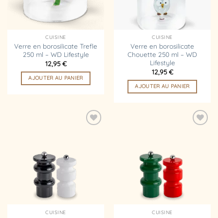
CUISINE
CUISINE
Verre en borosilicate Trefle
Verre en borosilicate
250 ml – WD Lifestyle
Chouette 250 ml – WD
Lifestyle
12,95
€
12,95
€
AJOUTER AU PANIER
AJOUTER AU PANIER
Ajouter
Ajouter
à la
à la
liste
liste
d’envies
d’envies
CUISINE
CUISINE