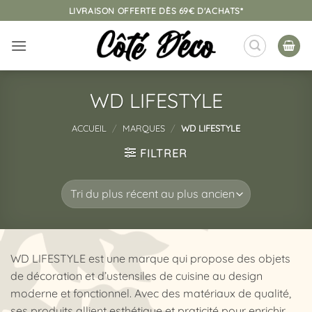
Passer
LIVRAISON OFFERTE DÈS 69€ D'ACHATS*
au
contenu
WD LIFESTYLE
ACCUEIL
/
MARQUES
/
WD LIFESTYLE
FILTRER
WD LIFESTYLE est une marque qui propose des objets
de décoration et d’ustensiles de cuisine au design
moderne et fonctionnel. Avec des matériaux de qualité,
ses produits allient esthétique et praticité pour enrichir