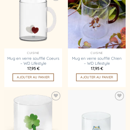
Ajouter
Ajouter
à la
à la
liste
liste
d’envies
d’envies
CUISINE
CUISINE
Mug en verre soufflé Coeurs
Mug en verre soufflé Chien
– WD Lifestyle
– WD Lifestyle
17,95
€
17,95
€
AJOUTER AU PANIER
AJOUTER AU PANIER
Ajouter
Ajouter
à la
à la
liste
liste
d’envies
d’envies