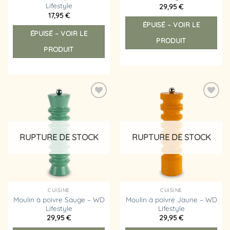
Lifestyle
29,95
€
17,95
€
ÉPUISÉ – VOIR LE
ÉPUISÉ – VOIR LE
PRODUIT
PRODUIT
Ajouter
Ajouter
à la
à la
liste
liste
d’envies
d’envies
RUPTURE DE STOCK
RUPTURE DE STOCK
CUISINE
CUISINE
Moulin à poivre Sauge – WD
Moulin à poivre Jaune – WD
Lifestyle
Lifestyle
29,95
€
29,95
€