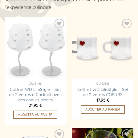
l’expérience culinaire.
Ajouter
Ajouter
à la
à la
liste
liste
d’envies
d’envies
CUISINE
CUISINE
Coffret WD LifeStyle – Set
Coffret WD LifeStyle – Set
de 2 verres à Cocktail avec
de 2 verres COEURS
des coeurs blancs
17,95
€
21,95
€
AJOUTER AU PANIER
AJOUTER AU PANIER