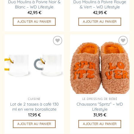
Duo Moulins à Poivre Noir &
Duo Moulins à Poivre Rouge
Blanc – WD Lifestyle
& Vert – WD Lifestyle
42,95
€
42,95
€
AJOUTER AU PANIER
AJOUTER AU PANIER
Ajouter
Ajouter
à la
à la
liste
liste
d’envies
d’envies
CUISINE
LE DRESSING DE BÉBÉ
Lot de 2 tasses à café 130
Chaussons “Spritz” – WD
ml en verre borosilicate
Lifestyle
17,95
€
31,95
€
AJOUTER AU PANIER
AJOUTER AU PANIER