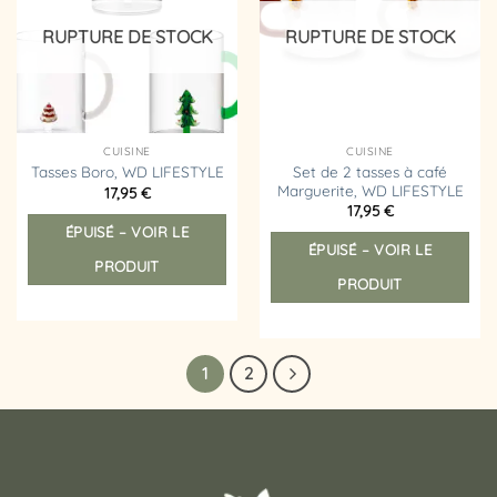
d’envies
d’envies
RUPTURE DE STOCK
RUPTURE DE STOCK
CUISINE
CUISINE
Set de 2 tasses à café
Tasses Boro, WD LIFESTYLE
Marguerite, WD LIFESTYLE
17,95
€
Ce
17,95
€
ÉPUISÉ – VOIR LE
produit
ÉPUISÉ – VOIR LE
a
PRODUIT
plusieurs
PRODUIT
variations.
Les
options
1
2
peuvent
être
choisies
sur
la
page