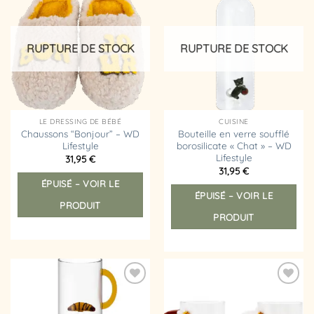
Ajouter
Ajouter
à la
à la
liste
liste
d’envies
d’envies
RUPTURE DE STOCK
RUPTURE DE STOCK
LE DRESSING DE BÉBÉ
CUISINE
Chaussons “Bonjour” – WD
Bouteille en verre soufflé
Lifestyle
borosilicate « Chat » – WD
Lifestyle
31,95
€
31,95
€
ÉPUISÉ – VOIR LE
ÉPUISÉ – VOIR LE
PRODUIT
PRODUIT
Ajouter
Ajouter
à la
à la
liste
liste