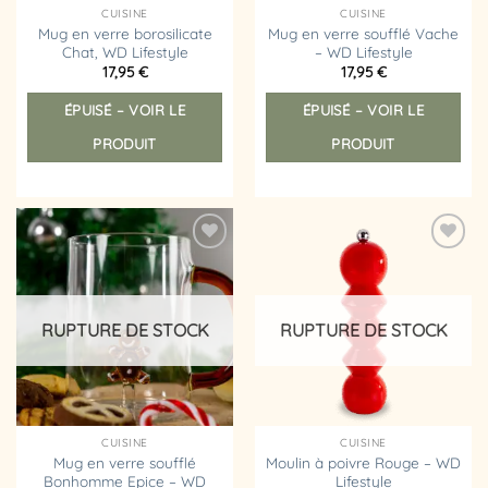
page
CUISINE
CUISINE
Mug en verre borosilicate
Mug en verre soufflé Vache
du
Chat, WD Lifestyle
– WD Lifestyle
produit
17,95
€
17,95
€
ÉPUISÉ – VOIR LE
ÉPUISÉ – VOIR LE
PRODUIT
PRODUIT
Ajouter
Ajouter
à la
à la
liste
liste
d’envies
d’envies
RUPTURE DE STOCK
RUPTURE DE STOCK
CUISINE
CUISINE
Mug en verre soufflé
Moulin à poivre Rouge – WD
Bonhomme Epice – WD
Lifestyle