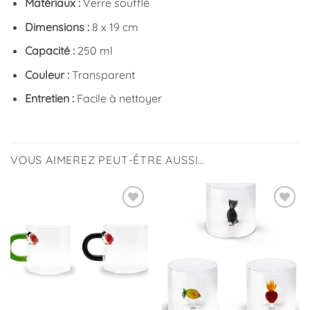
Matériaux :
Verre soufflé
Dimensions :
8 x 19 cm
Capacité :
250 ml
Couleur :
Transparent
Entretien :
Facile à nettoyer
VOUS AIMEREZ PEUT-ÊTRE AUSSI…
Ajouter
Ajouter
à la
à la
liste
liste
d’envies
d’envies