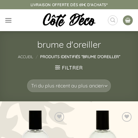
Passer
LIVRAISON OFFERTE DÈS 69€ D'ACHATS*
au
contenu
brume d'oreiller
ACCUEIL
/
PRODUITS IDENTIFIÉS “BRUME D'OREILLER”
FILTRER
Ajouter
Ajouter
à la
à la
liste
liste