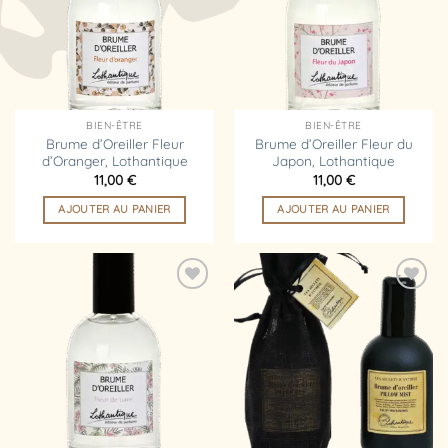
d’envies
d’envies
BIEN-ÊTRE
BIEN-ÊTRE
Brume d’Oreiller Fleur
Brume d’Oreiller Fleur du
d’Oranger, Lothantique
Japon, Lothantique
11,00
€
11,00
€
AJOUTER AU PANIER
AJOUTER AU PANIER
Ajouter
Ajouter
à la
à la
liste
liste
d’envies
d’envies