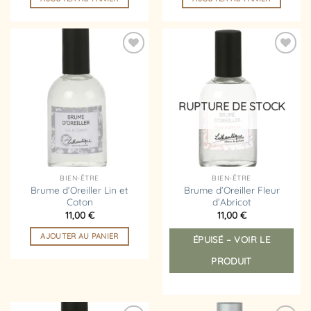
Ajouter
Ajouter
à la
à la
liste
liste
d’envies
d’envies
RUPTURE DE STOCK
BIEN-ÊTRE
BIEN-ÊTRE
Brume d’Oreiller Lin et
Brume d’Oreiller Fleur
Coton
d’Abricot
11,00
€
11,00
€
AJOUTER AU PANIER
ÉPUISÉ – VOIR LE
PRODUIT