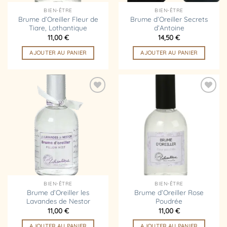
BIEN-ÊTRE
BIEN-ÊTRE
Brume d’Oreiller Fleur de
Brume d’Oreiller Secrets
Tiare, Lothantique
d’Antoine
11,00
€
14,50
€
AJOUTER AU PANIER
AJOUTER AU PANIER
Ajouter
Ajouter
à la
à la
liste
liste
d’envies
d’envies
BIEN-ÊTRE
BIEN-ÊTRE
Brume d’Oreiller les
Brume d’Oreiller Rose
Lavandes de Nestor
Poudrée
11,00
€
11,00
€
AJOUTER AU PANIER
AJOUTER AU PANIER