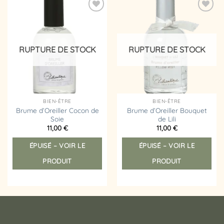
Ajouter
Ajouter
à la
à la
liste
liste
d’envies
d’envies
RUPTURE DE STOCK
RUPTURE DE STOCK
BIEN-ÊTRE
BIEN-ÊTRE
Brume d’Oreiller Cocon de
Brume d’Oreiller Bouquet
Soie
de Lili
11,00
€
11,00
€
ÉPUISÉ – VOIR LE
ÉPUISÉ – VOIR LE
PRODUIT
PRODUIT