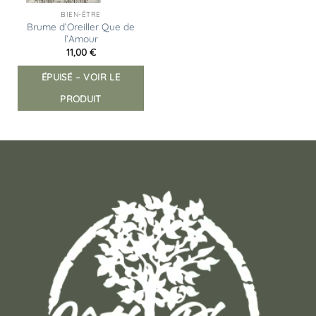
BIEN-ÊTRE
Brume d’Oreiller Que de
l’Amour
11,00
€
ÉPUISÉ – VOIR LE
PRODUIT