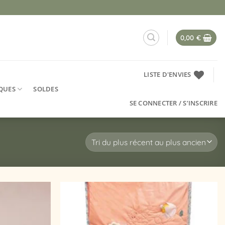
0,00
€
LISTE D'ENVIES
QUES
SOLDES
SE CONNECTER / S’INSCRIRE
Ajouter
Ajouter
à la
à la
liste
liste