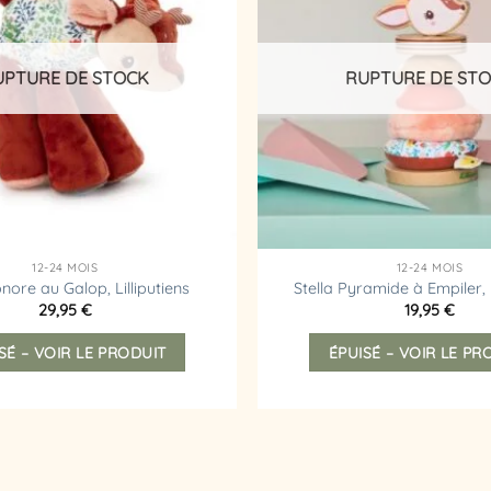
d’envies
UPTURE DE STOCK
RUPTURE DE ST
12-24 MOIS
12-24 MOIS
onore au Galop, Lilliputiens
Stella Pyramide à Empiler, L
29,95
€
19,95
€
SÉ – VOIR LE PRODUIT
ÉPUISÉ – VOIR LE PR