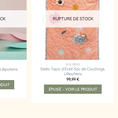
d’envies
d’envies
OCK
RUPTURE DE STOCK
0-12 MOIS
Stella Tapis d’Eveil-Sac de Couchage,
illiputiens
Lilliputiens
99,99
€
ODUIT
ÉPUISÉ – VOIR LE PRODUIT