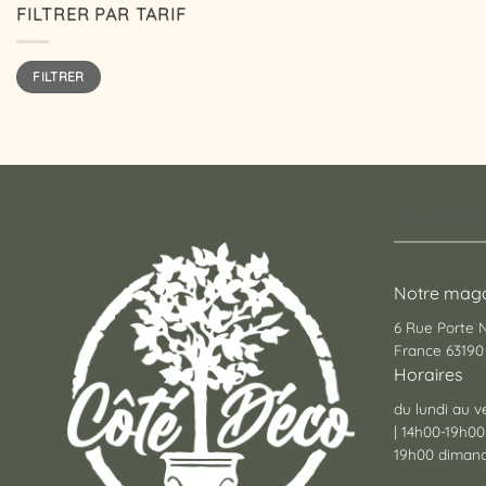
FILTRER PAR TARIF
Prix
Prix
FILTRER
min
max
Un conce
Notre maga
6 Rue Porte
France 63190 
Horaires
du lundi au v
| 14h00-19h00
19h00 dimanc