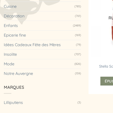
Cuisine
(785)
Décoration
(761)
R
Enfants
(2489)
Epicerie fine
(169)
Idées Cadeaux Fête des Mères
(79)
Insolite
(707)
Mode
(826)
Stella S
Notre Auvergne
(159)
ÉPUI
MARQUES
Lilliputiens
(3)