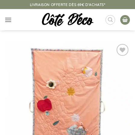
Passer
LIVRAISON OFFERTE DÈS 69€ D'ACHATS*
au
contenu
Ajouter
à la
liste
d’envies