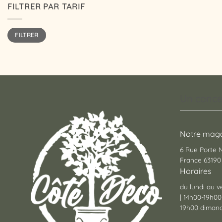
FILTRER PAR TARIF
Prix
Prix
FILTRER
min
max
Un conce
Notre maga
6 Rue Porte
France 63190 
Horaires
du lundi au v
| 14h00-19h00
19h00 dimanc