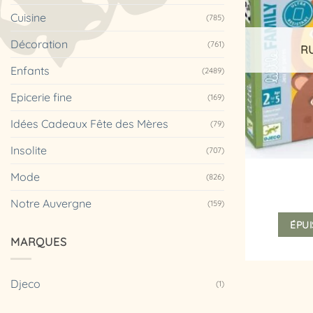
Cuisine
(785)
Décoration
(761)
R
Enfants
(2489)
Epicerie fine
(169)
Idées Cadeaux Fête des Mères
(79)
Insolite
(707)
Mode
(826)
Notre Auvergne
(159)
ÉPUI
MARQUES
Djeco
(1)