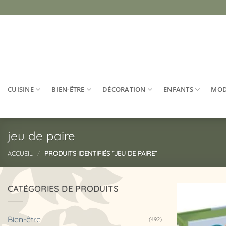
Passer
au
contenu
CUISINE
BIEN-ÊTRE
DÉCORATION
ENFANTS
MO
jeu de paire
ACCUEIL
/
PRODUITS IDENTIFIÉS “JEU DE PAIRE”
CATÉGORIES DE PRODUITS
Bien-être
(492)