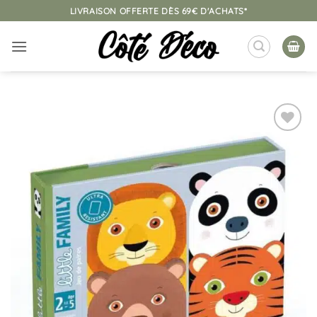
Passer
LIVRAISON OFFERTE DÈS 69€ D'ACHATS*
au
contenu
Ajouter
à la
liste
d’envies