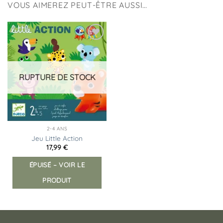
VOUS AIMEREZ PEUT-ÊTRE AUSSI…
Ajouter
à la
liste
d’envies
RUPTURE DE STOCK
2-4 ANS
Jeu Little Action
17,99
€
ÉPUISÉ – VOIR LE
PRODUIT