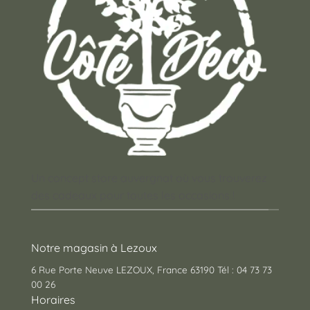
la
page
du
produit
Un concept store auvergnat où vous trouverez
des cadeaux pour toutes les occasions !
Notre magasin à Lezoux
6 Rue Porte Neuve LEZOUX, France 63190 Tél : 04 73 73
00 26
Horaires