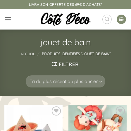
Passer
LIVRAISON OFFERTE DÈS 69€ D'ACHATS*
au
contenu
jouet de bain
ACCUEIL
/
PRODUITS IDENTIFIÉS “JOUET DE BAIN”
FILTRER
Ajouter
Ajouter
à la
à la
liste
liste