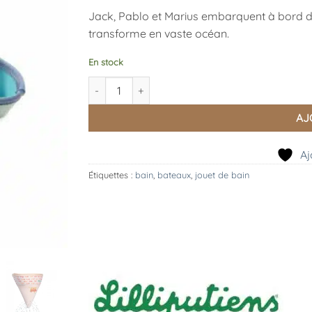
Jack, Pablo et Marius embarquent à bord de 
transforme en vaste océan.
En stock
quantité de Bateaux Flottants Jungle, Lilliputiens
AJ
Aj
Étiquettes :
bain
,
bateaux
,
jouet de bain