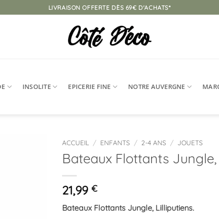
LIVRAISON OFFERTE DÈS 69€ D'ACHATS*
DE
INSOLITE
EPICERIE FINE
NOTRE AUVERGNE
MAR
ACCUEIL
/
ENFANTS
/
2-4 ANS
/
JOUETS
Bateaux Flottants Jungle, L
Ajouter
à la
liste
21,99
€
d’envies
Bateaux Flottants Jungle, Lilliputiens.