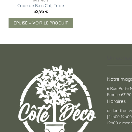
0-12 MOIS
Cape de Bain Cat, Trixie
32,95
€
ÉPUISÉ – VOIR LE PRODUIT
Un conce
Notre maga
6 Rue Porte
France 63190 
Horaires
du lundi au v
| 14h00-19h00
19h00 dimanc