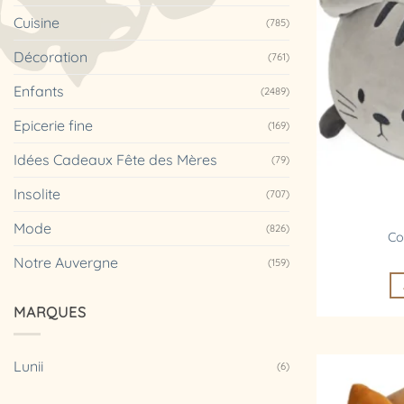
Cuisine
(785)
Décoration
(761)
Enfants
(2489)
Epicerie fine
(169)
Idées Cadeaux Fête des Mères
(79)
Insolite
(707)
Mode
(826)
Co
Notre Auvergne
(159)
MARQUES
Lunii
(6)