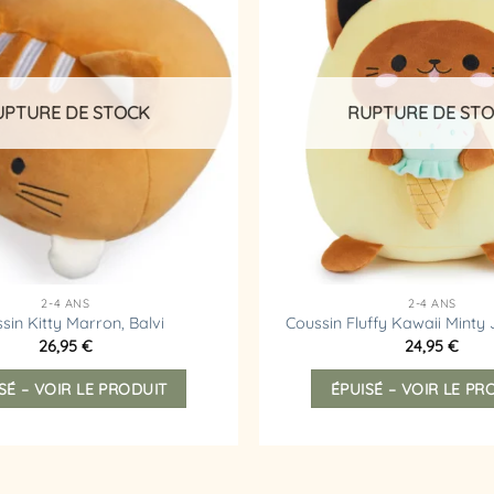
à la
liste
d’envies
UPTURE DE STOCK
RUPTURE DE ST
2-4 ANS
2-4 ANS
sin Kitty Marron, Balvi
Coussin Fluffy Kawaii Minty 
26,95
€
24,95
€
SÉ – VOIR LE PRODUIT
ÉPUISÉ – VOIR LE PR