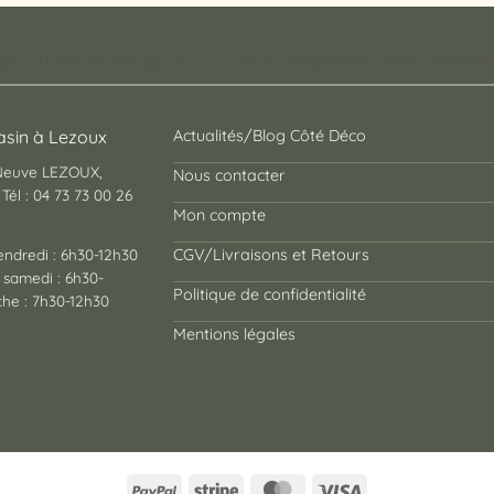
pt store auvergnat où vous trouverez des cadeaux
sin à Lezoux
Actualités/Blog Côté Déco
 Neuve LEZOUX,
Nous contacter
Tél : 04 73 73 00 26
Mon compte
endredi : 6h30-12h30
CGV/Livraisons et Retours
 samedi : 6h30-
Politique de confidentialité
he : 7h30-12h30
Mentions légales
PayPal
Stripe
MasterCard
Visa