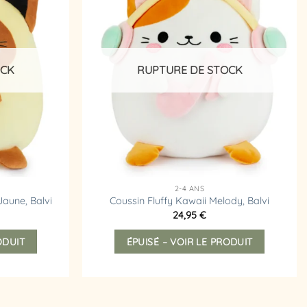
à la
à la
liste
liste
d’envies
d’envies
OCK
RUPTURE DE STOCK
2-4 ANS
Jaune, Balvi
Coussin Fluffy Kawaii Melody, Balvi
24,95
€
ODUIT
ÉPUISÉ – VOIR LE PRODUIT