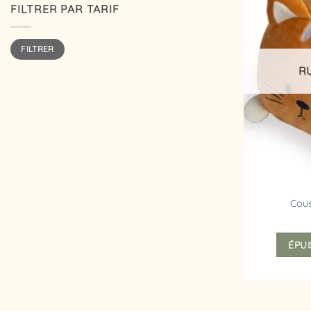
FILTRER PAR TARIF
Prix
Prix
FILTRER
min
max
R
Cous
ÉPUI