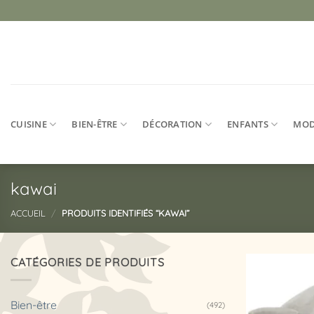
Passer
au
contenu
CUISINE
BIEN-ÊTRE
DÉCORATION
ENFANTS
MO
kawai
ACCUEIL
/
PRODUITS IDENTIFIÉS “KAWAI”
CATÉGORIES DE PRODUITS
Bien-être
(492)