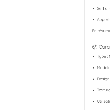
Sert à 
Apport
En résumé,
📦 Carac
Type :
Modèle
Design 
Textur
Utilisa