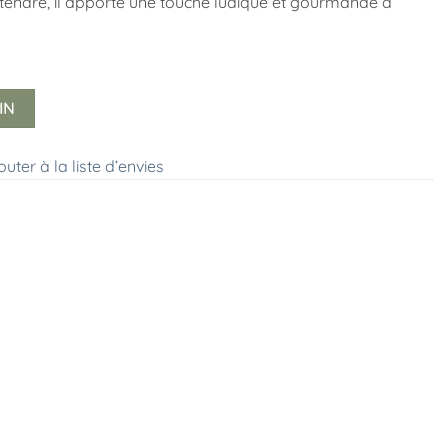
tendre, il apporte une touche ludique et gourmande à
IN
outer à la liste d’envies