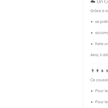
☁️ Un C
Grâce à 
se prél
accomp
faire u
Ainsi, il a
👨‍👩‍👧
Ce coussin
Pour l
Pour le