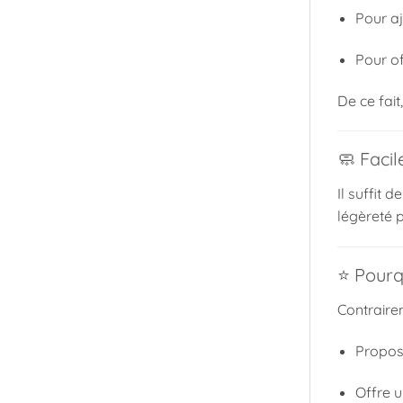
Pour a
Pour of
De ce fait
🧼 Facil
Il suffit 
légèreté p
⭐ Pourqu
Contrairem
Propo
Offre 