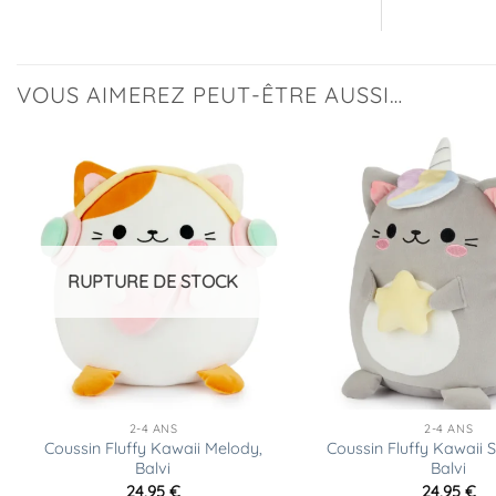
VOUS AIMEREZ PEUT-ÊTRE AUSSI…
Ajouter
à la
liste
d’envies
RUPTURE DE STOCK
2-4 ANS
2-4 ANS
Coussin Fluffy Kawaii Melody,
Coussin Fluffy Kawaii S
Balvi
Balvi
24,95
€
24,95
€