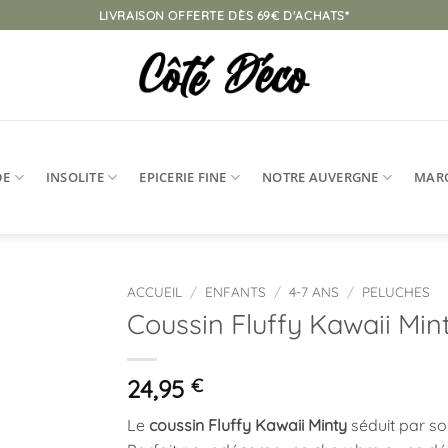
LIVRAISON OFFERTE DÈS 69€ D'ACHATS*
DE
INSOLITE
EPICERIE FINE
NOTRE AUVERGNE
MAR
ACCUEIL
/
ENFANTS
/
4-7 ANS
/
PELUCHES
Coussin Fluffy Kawaii Min
Ajouter
à la
liste
24,95
€
d’envies
Le
coussin Fluffy Kawaii Minty
séduit par s