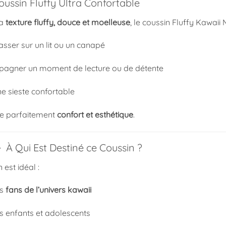
oussin Fluffy Ultra Confortable
sa
texture fluffy, douce et moelleuse
, le coussin Fluffy Kawaii 
asser sur un lit ou un canapé
agner un moment de lecture ou de détente
ne sieste confortable
llie parfaitement
confort et esthétique
.
‍👦 À Qui Est Destiné ce Coussin ?
 est idéal :
es
fans de l’univers kawaii
s enfants et adolescents