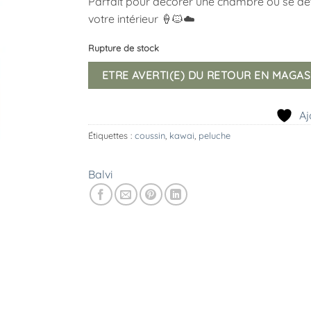
Parfait pour décorer une chambre ou se dé
votre intérieur 🍦🐱☁️
Rupture de stock
ETRE AVERTI(E) DU RETOUR EN MAGAS
Aj
Étiquettes :
coussin
,
kawai
,
peluche
Balvi