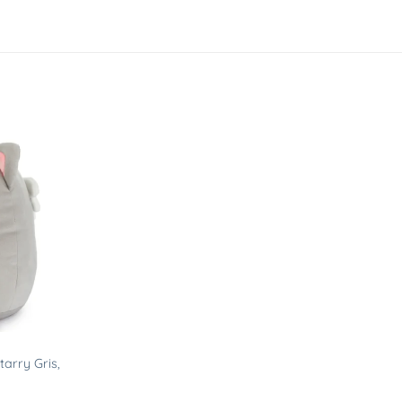
Ajouter
à la
liste
d’envies
tarry Gris,