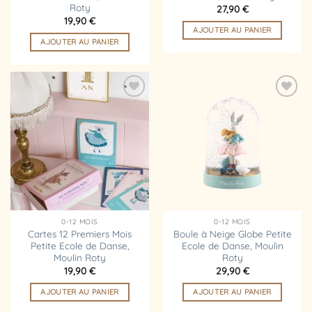
Roty
27,90
€
19,90
€
AJOUTER AU PANIER
AJOUTER AU PANIER
Ajouter
Ajouter
à la
à la
liste
liste
d’envies
d’envies
0-12 MOIS
0-12 MOIS
Cartes 12 Premiers Mois
Boule à Neige Globe Petite
Petite Ecole de Danse,
Ecole de Danse, Moulin
Moulin Roty
Roty
19,90
€
29,90
€
AJOUTER AU PANIER
AJOUTER AU PANIER