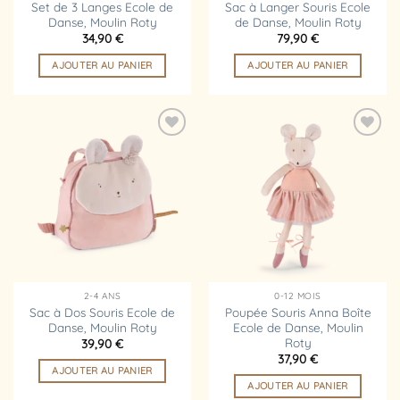
Set de 3 Langes Ecole de
Sac à Langer Souris Ecole
Danse, Moulin Roty
de Danse, Moulin Roty
34,90
€
79,90
€
AJOUTER AU PANIER
AJOUTER AU PANIER
Ajouter
Ajouter
à la
à la
liste
liste
d’envies
d’envies
2-4 ANS
0-12 MOIS
Sac à Dos Souris Ecole de
Poupée Souris Anna Boîte
Danse, Moulin Roty
Ecole de Danse, Moulin
Roty
39,90
€
37,90
€
AJOUTER AU PANIER
AJOUTER AU PANIER