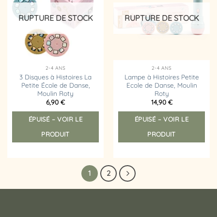
liste
liste
d’envies
d’envies
RUPTURE DE STOCK
RUPTURE DE STOCK
2-4 ANS
2-4 ANS
3 Disques à Histoires La
Lampe à Histoires Petite
Petite École de Danse,
Ecole de Danse, Moulin
Moulin Roty
Roty
6,90
€
14,90
€
ÉPUISÉ – VOIR LE
ÉPUISÉ – VOIR LE
PRODUIT
PRODUIT
1
2