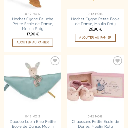
0-12 MOIS
0-12 MOIS
Hochet Cygne Peluche
Hochet Cygne Petite Ecole
Petite Ecole de Danse,
de Danse, Moulin Roty
Moulin Roty
26,90
€
17,90
€
AJOUTER AU PANIER
AJOUTER AU PANIER
Ajouter
Ajouter
à la
à la
liste
liste
d’envies
d’envies
0-12 MOIS
0-12 MOIS
Doudou Lapin Bleu Petite
Chaussons Petite Ecole de
Ecole de Danse, Moulin
Danse, Moulin Roty