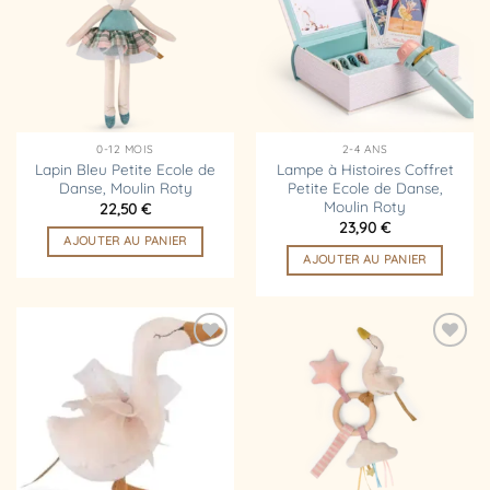
d’envies
d’envies
0-12 MOIS
2-4 ANS
Lapin Bleu Petite Ecole de
Lampe à Histoires Coffret
Danse, Moulin Roty
Petite Ecole de Danse,
Moulin Roty
22,50
€
23,90
€
AJOUTER AU PANIER
AJOUTER AU PANIER
Ajouter
Ajouter
à la
à la
liste
liste
d’envies
d’envies