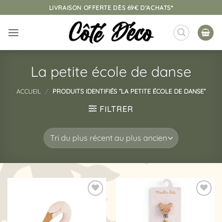
Passer
LIVRAISON OFFERTE DÈS 69€ D'ACHATS*
au
contenu
La petite école de danse
ACCUEIL
/
PRODUITS IDENTIFIÉS “LA PETITE ÉCOLE DE DANSE”
FILTRER
Ajouter
Ajouter
à la
à la
liste
liste