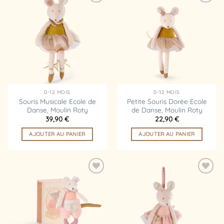
Ajouter
Ajouter
à la
à la
liste
liste
d’envies
d’envies
0-12 MOIS
0-12 MOIS
Souris Musicale Ecole de
Petite Souris Dorée Ecole
Danse, Moulin Roty
de Danse, Moulin Roty
39,90
€
22,90
€
AJOUTER AU PANIER
AJOUTER AU PANIER
Ajouter
Ajouter
à la
à la
liste
liste
d’envies
d’envies