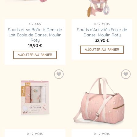
4-7 ANS
0-12 MOIS
Souris et sa Boîte à Dent de
Souris d’Activités Ecole de
Lait Ecole de Danse, Moulin
Danse, Moulin Roty
Roty
32,90
€
19,90
€
AJOUTER AU PANIER
AJOUTER AU PANIER
Ajouter
Ajouter
à la
à la
liste
liste
d’envies
d’envies
0-12 MOIS
0-12 MOIS