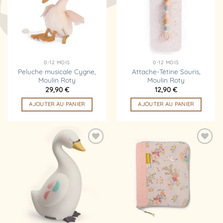
d’envies
d’envies
0-12 MOIS
0-12 MOIS
Peluche musicale Cygne,
Attache-Tétine Souris,
Moulin Roty
Moulin Roty
29,90
€
12,90
€
AJOUTER AU PANIER
AJOUTER AU PANIER
Ajouter
Ajouter
à la
à la
liste
liste
d’envies
d’envies