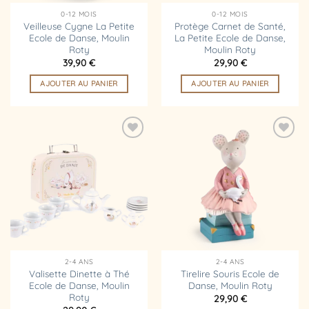
0-12 MOIS
0-12 MOIS
Veilleuse Cygne La Petite
Protège Carnet de Santé,
Ecole de Danse, Moulin
La Petite Ecole de Danse,
Roty
Moulin Roty
39,90
€
29,90
€
AJOUTER AU PANIER
AJOUTER AU PANIER
Ajouter
Ajouter
à la
à la
liste
liste
d’envies
d’envies
2-4 ANS
2-4 ANS
Valisette Dinette à Thé
Tirelire Souris Ecole de
Ecole de Danse, Moulin
Danse, Moulin Roty
Roty
29,90
€