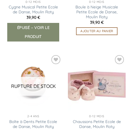
0-12 MOIS
0-12 MOIS
Cygne Musical Petite Ecole
Boule à Neige Musicale
de Danse, Moulin Roty
Petite Ecole de Danse,
Moulin Roty
39,90
€
39,90
€
ÉPUISÉ – VOIR LE
AJOUTER AU PANIER
PRODUIT
Ajouter
Ajouter
à la
à la
liste
liste
d’envies
d’envies
RUPTURE DE STOCK
2-4 ANS
0-12 MOIS
Boîte à Dents Petite Ecole
Chaussons Petite Ecole de
de Danse, Moulin Roty
Danse, Moulin Roty