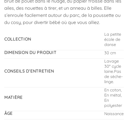
bruit de pouët dans le nuage, du papier froissé dans les
ailes, des nouettes à tirer, et un anneau à billes. Elle
s’enroule facilement autour du parc, de la poussette ou
du cosy, pour divertir bébé où que vous alliez.
La petite
COLLECTION
école de
danse
DIMENSION DU PRODUIT
30 cm
Lavage
30° cycle
CONSEILS D’ENTRETIEN
laine.Pas
de sèche-
linge.
En coton,
En métal,
MATIÈRE
En
polyester
ÂGE
Naissance