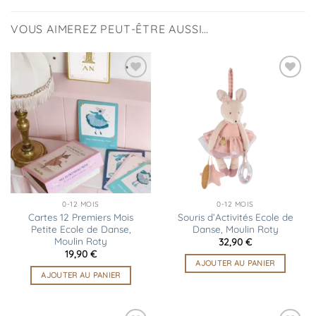
VOUS AIMEREZ PEUT-ÊTRE AUSSI…
Ajouter
Ajouter
à la
à la
liste
liste
d’envies
d’envies
0-12 MOIS
0-12 MOIS
Cartes 12 Premiers Mois
Souris d’Activités Ecole de
Petite Ecole de Danse,
Danse, Moulin Roty
Moulin Roty
32,90
€
19,90
€
AJOUTER AU PANIER
AJOUTER AU PANIER