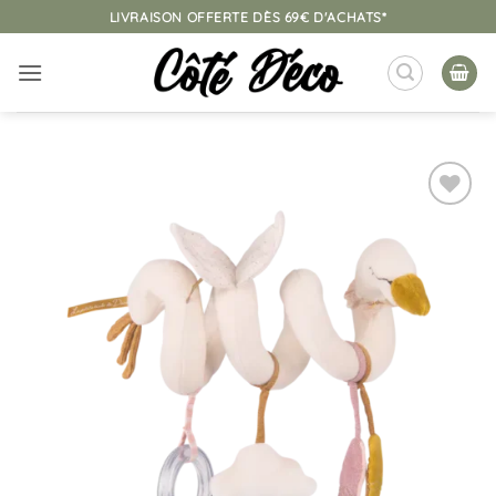
Passer
LIVRAISON OFFERTE DÈS 69€ D'ACHATS*
au
contenu
Ajouter
à la
liste
d’envies