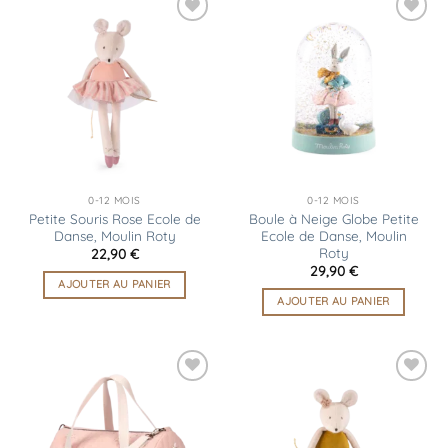
Ajouter
Ajouter
à la
à la
liste
liste
d’envies
d’envies
0-12 MOIS
0-12 MOIS
Petite Souris Rose Ecole de
Boule à Neige Globe Petite
Danse, Moulin Roty
Ecole de Danse, Moulin
Roty
22,90
€
29,90
€
AJOUTER AU PANIER
AJOUTER AU PANIER
Ajouter
Ajouter
à la
à la
liste
liste
d’envies
d’envies