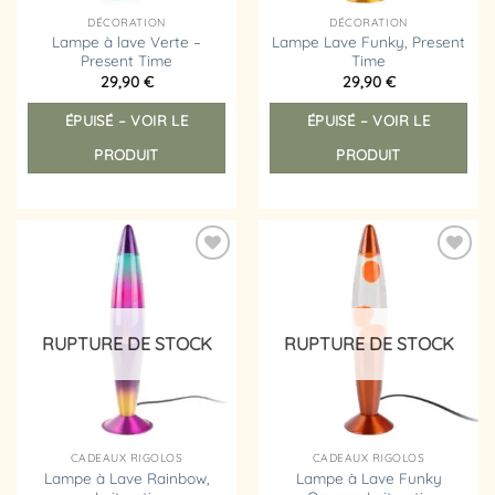
DÉCORATION
DÉCORATION
Lampe à lave Verte –
Lampe Lave Funky, Present
Present Time
Time
29,90
€
29,90
€
ÉPUISÉ – VOIR LE
ÉPUISÉ – VOIR LE
PRODUIT
PRODUIT
Ajouter
Ajouter
à la
à la
liste
liste
d’envies
d’envies
RUPTURE DE STOCK
RUPTURE DE STOCK
CADEAUX RIGOLOS
CADEAUX RIGOLOS
Lampe à Lave Rainbow,
Lampe à Lave Funky