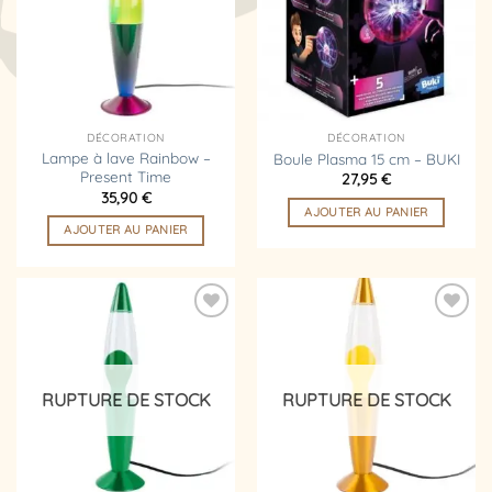
d’envies
d’envies
DÉCORATION
DÉCORATION
Lampe à lave Rainbow –
Boule Plasma 15 cm – BUKI
Present Time
27,95
€
35,90
€
AJOUTER AU PANIER
AJOUTER AU PANIER
Ajouter
Ajouter
à la
à la
liste
liste
d’envies
d’envies
RUPTURE DE STOCK
RUPTURE DE STOCK