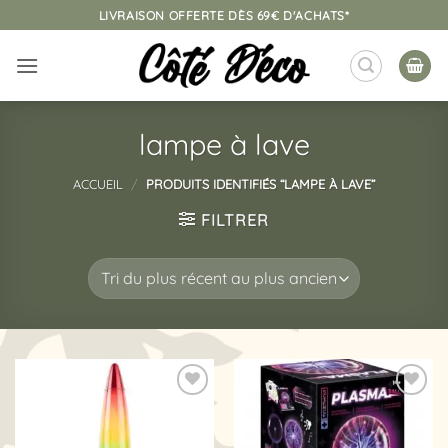
Passer
LIVRAISON OFFERTE DÈS 69€ D'ACHATS*
au
contenu
lampe à lave
ACCUEIL
/
PRODUITS IDENTIFIÉS “LAMPE À LAVE”
FILTRER
Ajouter
Ajouter
à la
à la
liste
liste