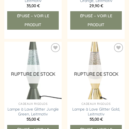
Leitmotiv
Orange, Leitmotiv
35,00
€
29,90
€
ÉPUISÉ – VOIR LE
ÉPUISÉ – VOIR LE
PRODUIT
PRODUIT
Ajouter
Ajouter
à la
à la
liste
liste
d’envies
d’envies
RUPTURE DE STOCK
RUPTURE DE STOCK
CADEAUX RIGOLOS
CADEAUX RIGOLOS
Lampe à Lave Glitter Jungle
Lampe à Lave Glitter Gold,
Green, Leitmotiv
Leitmotiv
55,00
€
55,00
€