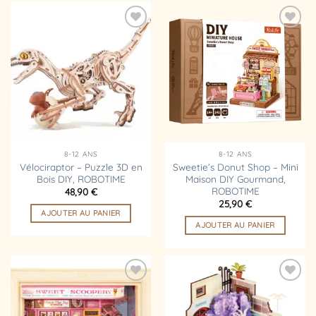
Ajouter
Ajouter
à la
à la
liste
liste
d’envies
d’envies
8-12 ANS
8-12 ANS
Vélociraptor – Puzzle 3D en
Sweetie’s Donut Shop – Mini
Bois DIY, ROBOTIME
Maison DIY Gourmand,
ROBOTIME
48,90
€
25,90
€
AJOUTER AU PANIER
AJOUTER AU PANIER
Ajouter
Ajouter
à la
à la
liste
liste