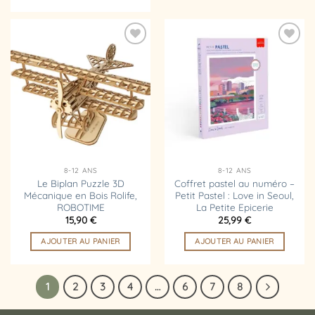
Ajouter
Ajouter
à la
à la
liste
liste
d’envies
d’envies
8-12 ANS
8-12 ANS
Le Biplan Puzzle 3D
Coffret pastel au numéro –
Mécanique en Bois Rolife,
Petit Pastel : Love in Seoul,
ROBOTIME
La Petite Epicerie
15,90
€
25,99
€
AJOUTER AU PANIER
AJOUTER AU PANIER
1
2
3
4
…
6
7
8