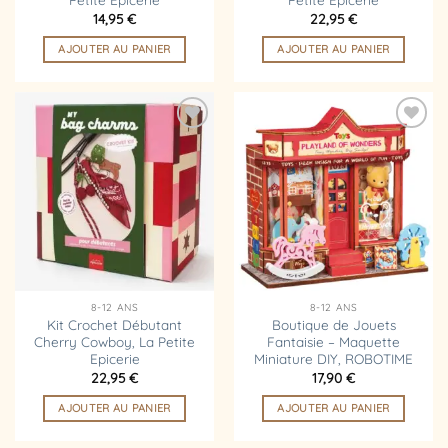
14,95
€
22,95
€
AJOUTER AU PANIER
AJOUTER AU PANIER
Ajouter
Ajouter
à la
à la
liste
liste
d’envies
d’envies
8-12 ANS
8-12 ANS
Kit Crochet Débutant
Boutique de Jouets
Cherry Cowboy, La Petite
Fantaisie – Maquette
Epicerie
Miniature DIY, ROBOTIME
22,95
€
17,90
€
AJOUTER AU PANIER
AJOUTER AU PANIER