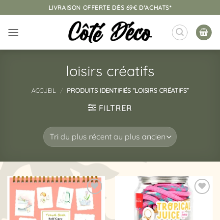
Passer
LIVRAISON OFFERTE DÈS 69€ D'ACHATS*
au
contenu
loisirs créatifs
ACCUEIL
/
PRODUITS IDENTIFIÉS “LOISIRS CRÉATIFS”
FILTRER
Ajouter
Ajouter
à la
à la
liste
liste