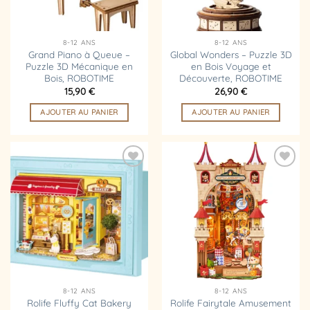
8-12 ANS
8-12 ANS
Grand Piano à Queue –
Global Wonders – Puzzle 3D
Puzzle 3D Mécanique en
en Bois Voyage et
Bois, ROBOTIME
Découverte, ROBOTIME
15,90
€
26,90
€
AJOUTER AU PANIER
AJOUTER AU PANIER
Ajouter
Ajouter
à la
à la
liste
liste
d’envies
d’envies
8-12 ANS
8-12 ANS
Rolife Fluffy Cat Bakery
Rolife Fairytale Amusement