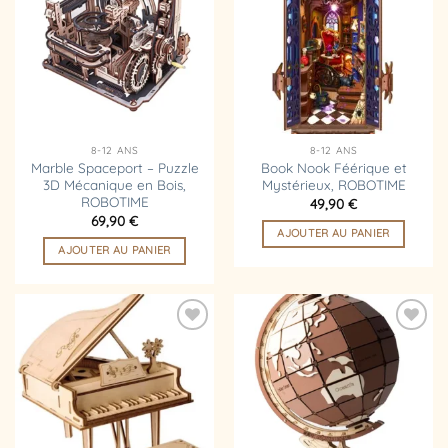
liste
liste
d’envies
d’envies
8-12 ANS
8-12 ANS
Marble Spaceport – Puzzle
Book Nook Féérique et
3D Mécanique en Bois,
Mystérieux, ROBOTIME
ROBOTIME
49,90
€
69,90
€
AJOUTER AU PANIER
AJOUTER AU PANIER
Ajouter
Ajouter
à la
à la
liste
liste
d’envies
d’envies