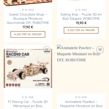
8-12 ANS
8-12 ANS
Sweet Chocolate Shop –
Sailing Ship – Puzzle 3D en
Boutique Miniature
Bois Élégant, ROBOTIME
Gourmande DIY, ROBOTIME
15,90
€
17,90
€
AJOUTER AU PANIER
AJOUTER AU PANIER
Ajouter
Ajouter
à la
à la
liste
liste
d’envies
d’envies
8-12 ANS
8-12 ANS
F1 Racing Car – Puzzle 3D
Animalerie Pawfect –
Mécanique en Bois,
Maquette Miniature en Bois