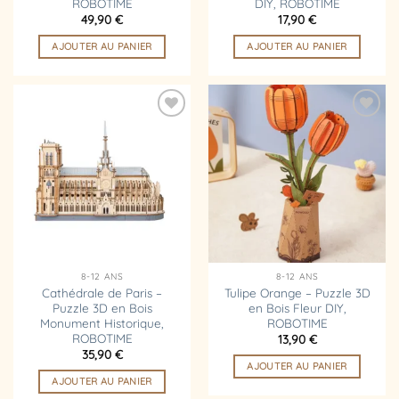
ROBOTIME
DIY, ROBOTIME
49,90
€
17,90
€
AJOUTER AU PANIER
AJOUTER AU PANIER
Ajouter
Ajouter
à la
à la
liste
liste
d’envies
d’envies
8-12 ANS
8-12 ANS
Cathédrale de Paris –
Tulipe Orange – Puzzle 3D
Puzzle 3D en Bois
en Bois Fleur DIY,
Monument Historique,
ROBOTIME
ROBOTIME
13,90
€
35,90
€
AJOUTER AU PANIER
AJOUTER AU PANIER