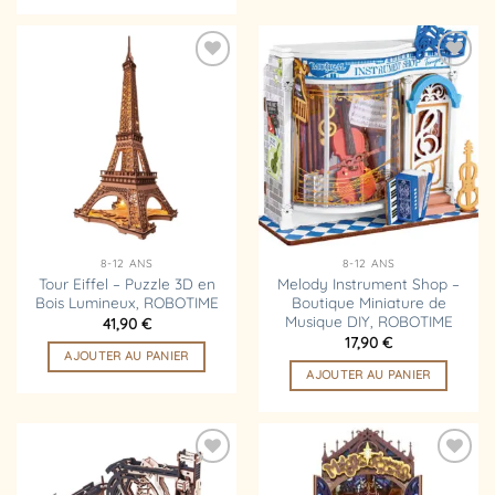
Ajouter
Ajouter
à la
à la
liste
liste
d’envies
d’envies
8-12 ANS
8-12 ANS
Tour Eiffel – Puzzle 3D en
Melody Instrument Shop –
Bois Lumineux, ROBOTIME
Boutique Miniature de
Musique DIY, ROBOTIME
41,90
€
17,90
€
AJOUTER AU PANIER
AJOUTER AU PANIER
Ajouter
Ajouter
à la
à la