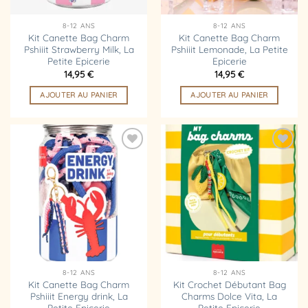
8-12 ANS
8-12 ANS
Kit Canette Bag Charm
Kit Canette Bag Charm
Pshiiit Strawberry Milk, La
Pshiiit Lemonade, La Petite
Petite Epicerie
Epicerie
14,95
€
14,95
€
AJOUTER AU PANIER
AJOUTER AU PANIER
Ajouter
Ajouter
à la
à la
liste
liste
d’envies
d’envies
8-12 ANS
8-12 ANS
Kit Canette Bag Charm
Kit Crochet Débutant Bag
Pshiiit Energy drink, La
Charms Dolce Vita, La
Petite Epicerie
Petite Epicerie