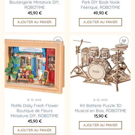
Boulangerie Miniature DIY,
Park DIY Book Nook
ROBOTIME
Féerique, ROBOTIME
45,90
€
49,90
€
AJOUTER AU PANIER
AJOUTER AU PANIER
Ajouter
Ajouter
à la
à la
liste
liste
d’envies
d’envies
8-12 ANS
8-12 ANS
Rolife Daily Fresh Flower
Kit Batterie Puzzle 3D
Boutique de Fleurs
Musical en Bois, ROBOTIME
Miniature DIY, ROBOTIME
15,90
€
45,90
€
AJOUTER AU PANIER
AJOUTER AU PANIER