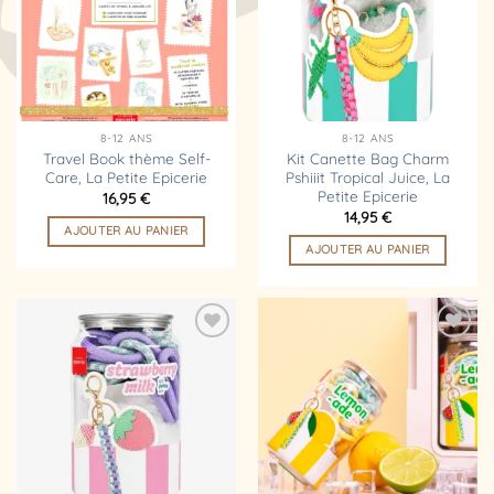
d’envies
d’envies
8-12 ANS
8-12 ANS
Travel Book thème Self-
Kit Canette Bag Charm
Care, La Petite Epicerie
Pshiiit Tropical Juice, La
Petite Epicerie
16,95
€
14,95
€
AJOUTER AU PANIER
AJOUTER AU PANIER
Ajouter
Ajouter
à la
à la
liste
liste
d’envies
d’envies