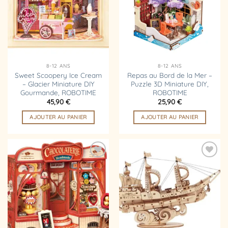
d’envies
d’envies
8-12 ANS
8-12 ANS
Sweet Scoopery Ice Cream
Repas au Bord de la Mer –
– Glacier Miniature DIY
Puzzle 3D Miniature DIY,
Gourmande, ROBOTIME
ROBOTIME
45,90
€
25,90
€
AJOUTER AU PANIER
AJOUTER AU PANIER
Ajouter
Ajouter
à la
à la
liste
liste
d’envies
d’envies