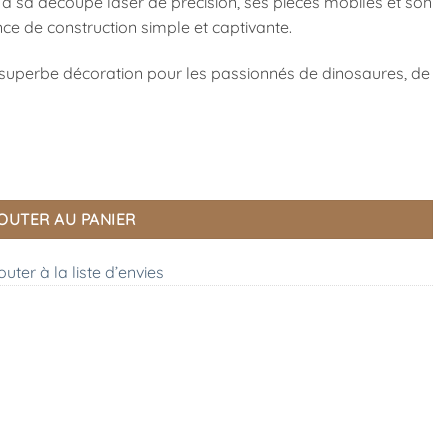
 à sa découpe laser de précision, ses pièces mobiles et son
nce de construction simple et captivante.
ne superbe décoration pour les passionnés de dinosaures, de
IY, ROBOTIME
OUTER AU PANIER
outer à la liste d’envies