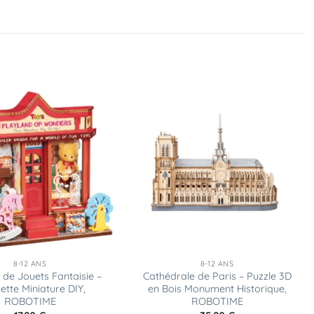
Ajouter
Ajouter
à la
à la
liste
liste
d’envies
d’envies
8-12 ANS
8-12 ANS
 de Jouets Fantaisie –
Cathédrale de Paris – Puzzle 3D
tte Miniature DIY,
en Bois Monument Historique,
ROBOTIME
ROBOTIME