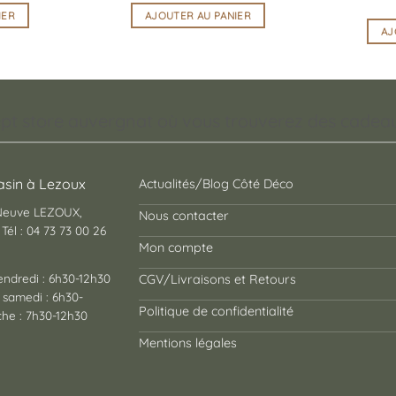
IER
AJOUTER AU PANIER
AJ
pt store auvergnat où vous trouverez des cadeaux
sin à Lezoux
Actualités/Blog Côté Déco
 Neuve LEZOUX,
Nous contacter
Tél : 04 73 73 00 26
Mon compte
endredi : 6h30-12h30
CGV/Livraisons et Retours
 samedi : 6h30-
Politique de confidentialité
he : 7h30-12h30
Mentions légales