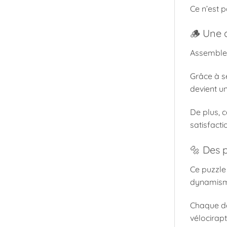
Ce n’est p
🪵 Une a
Assembler 
Grâce à s
devient un
De plus, c
satisfacti
🔩 Des 
Ce puzzle 
dynamism
Chaque dét
vélocirap