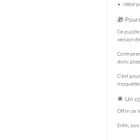
Idéal p
🎁 Pourq
Ce puzzle 
version él
Contrairem
donc plai
C’est pour
maquette
🌟 Un c
Offrir ce 
Enfin, son