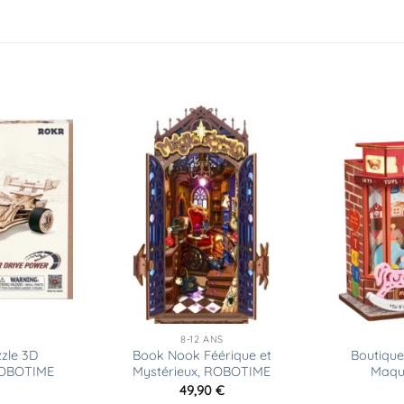
Ajouter
Ajouter
à la
à la
liste
liste
d’envies
d’envies
8-12 ANS
zzle 3D
Book Nook Féérique et
Boutique
ROBOTIME
Mystérieux, ROBOTIME
Maque
49,90
€