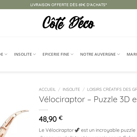
LIVRAISON OFFERTE DÈS 69€ D'ACHATS*
DE
INSOLITE
EPICERIE FINE
NOTRE AUVERGNE
MAR
ACCUEIL
/
INSOLITE
/
LOISIRS CRÉATIFS DES 
Vélociraptor – Puzzle 3D
Ajouter
à la
liste
48,90
€
d’envies
Le Vélociraptor 🦖 est un incroyable puzzle