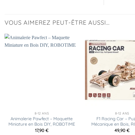
VOUS AIMEREZ PEUT-ÊTRE AUSSI…
Ajouter
à la
liste
d’envies
8-12 ANS
8-12 ANS
Animalerie Pawfect – Maquette
F1 Racing Car – Pu
Miniature en Bois DIY, ROBOTIME
Mécanique en Bois, 
17,90
€
49,90
€