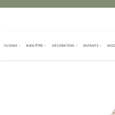
Passer
au
contenu
CUISINE
BIEN-ÊTRE
DÉCORATION
ENFANTS
MO