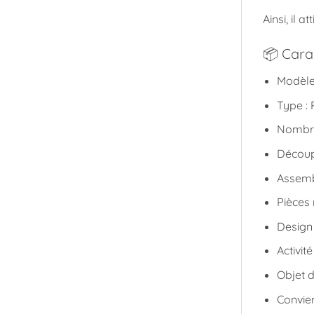
Ainsi, il 
📦 Carac
Modèle 
Type : 
Nombre
Découp
Assemb
Pièces
Design 
Activit
Objet 
Convien