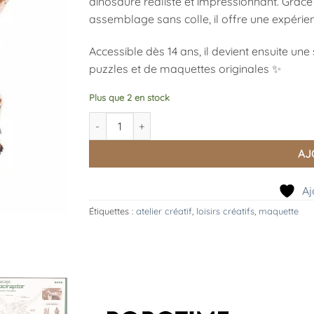
dinosaure réaliste et impressionnant. Grâce
assemblage sans colle, il offre une expérie
Accessible dès 14 ans, il devient ensuite u
puzzles et de maquettes originales ✨
Plus que 2 en stock
quantité de Vélociraptor – Puzzle 3D en Bois D
AJ
Aj
Étiquettes :
atelier créatif
,
loisirs créatifs
,
maquette