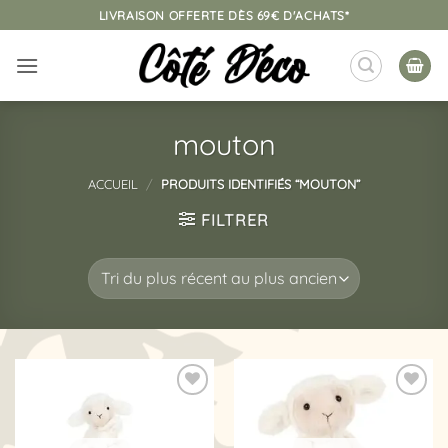
Passer
LIVRAISON OFFERTE DÈS 69€ D'ACHATS*
au
contenu
mouton
ACCUEIL
/
PRODUITS IDENTIFIÉS “MOUTON”
FILTRER
Ajouter
Ajouter
à la
à la
liste
liste