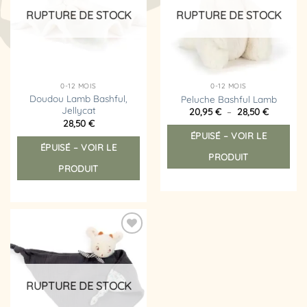
d’envies
d’envies
RUPTURE DE STOCK
RUPTURE DE STOCK
0-12 MOIS
0-12 MOIS
Doudou Lamb Bashful,
Peluche Bashful Lamb
Jellycat
Plage
20,95
€
–
28,50
€
de
Ce
28,50
€
prix :
ÉPUISÉ – VOIR LE
prod
20,95 €
à
ÉPUISÉ – VOIR LE
a
28,50 €
PRODUIT
plus
PRODUIT
vari
Les
opt
peu
êtr
Ajouter
choi
à la
liste
sur
d’envies
la
RUPTURE DE STOCK
pag