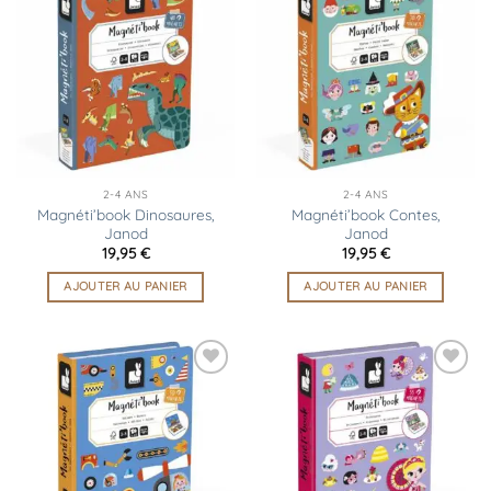
Ajouter
Ajouter
à la
à la
liste
liste
d’envies
d’envies
2-4 ANS
2-4 ANS
Magnéti’book Dinosaures,
Magnéti’book Contes,
Janod
Janod
19,95
€
19,95
€
AJOUTER AU PANIER
AJOUTER AU PANIER
Ajouter
Ajouter
à la
à la
liste
liste
d’envies
d’envies