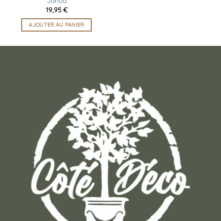
Janod
19,95
€
AJOUTER AU PANIER