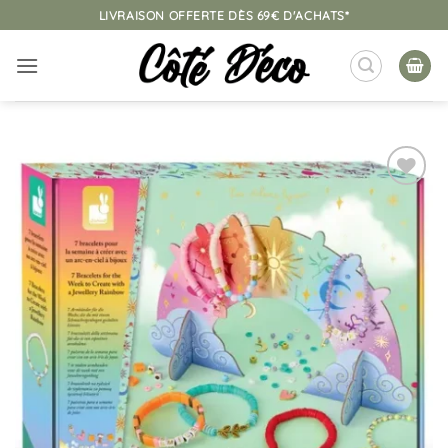
Passer
LIVRAISON OFFERTE DÈS 69€ D'ACHATS*
au
contenu
Ajouter
à la
liste
d’envies