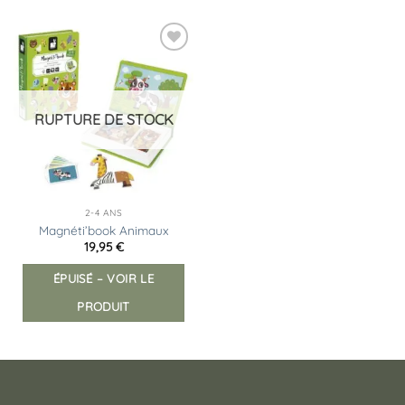
Ajouter
à la
liste
d’envies
RUPTURE DE STOCK
2-4 ANS
Magnéti’book Animaux
19,95
€
ÉPUISÉ – VOIR LE
PRODUIT