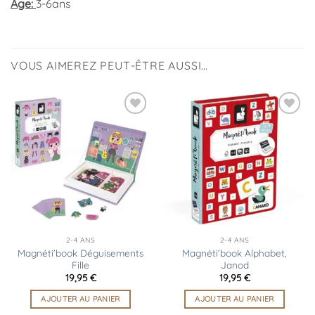
Age:
3-6ans
VOUS AIMEREZ PEUT-ÊTRE AUSSI…
Ajouter
Ajouter
à la
à la
liste
liste
d’envies
d’envies
2-4 ANS
2-4 ANS
Magnéti’book Déguisements
Magnéti’book Alphabet,
Fille
Janod
19,95
€
19,95
€
AJOUTER AU PANIER
AJOUTER AU PANIER