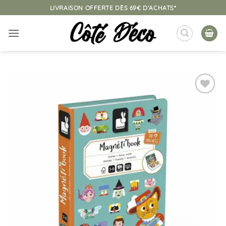
Passer
LIVRAISON OFFERTE DÈS 69€ D'ACHATS*
au
contenu
Ajouter
à la
liste
d’envies